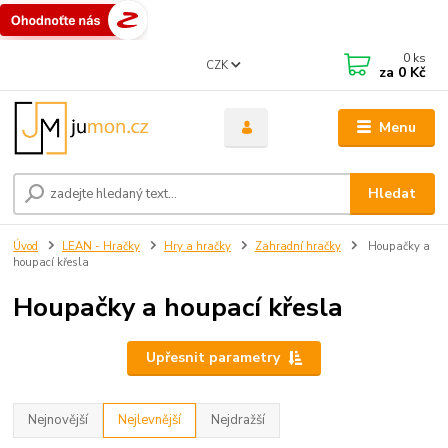
0
ks
CZK
za
0 Kč
Menu
Hledat
Úvod
LEAN - Hračky
Hry a hračky
Zahradní hračky
Houpačky a
houpací křesla
Houpačky a houpací křesla
Upřesnit parametry
Nejnovější
Nejlevnější
Nejdražší