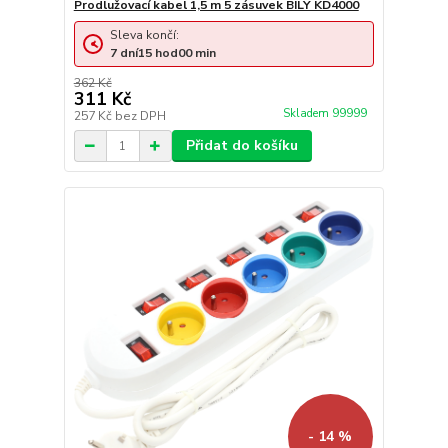
Prodlužovací kabel 1,5 m 5 zásuvek BÍLÝ KD4000
Sleva končí:
7
dní
15
hod
00
min
362 Kč
311 Kč
Skladem 99999
257 Kč
bez DPH
Přidat do košíku
- 14 %