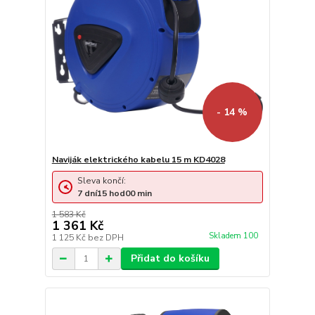
- 14 %
Naviják elektrického kabelu 15 m KD4028
Sleva končí:
7
dní
15
hod
00
min
1 583 Kč
1 361 Kč
Skladem 100
1 125 Kč
bez DPH
Přidat do košíku