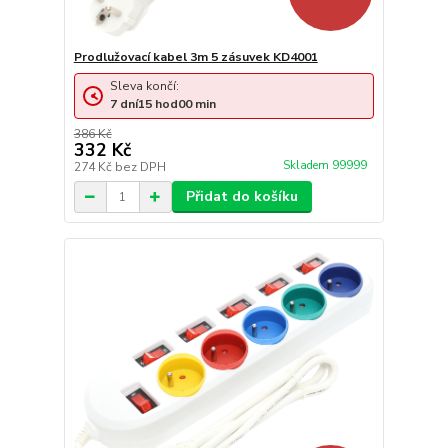
Prodlužovací kabel 3m 5 zásuvek KD4001
Sleva končí:
7
dní
15
hod
00
min
386 Kč
332 Kč
Skladem 99999
274 Kč
bez DPH
Přidat do košíku