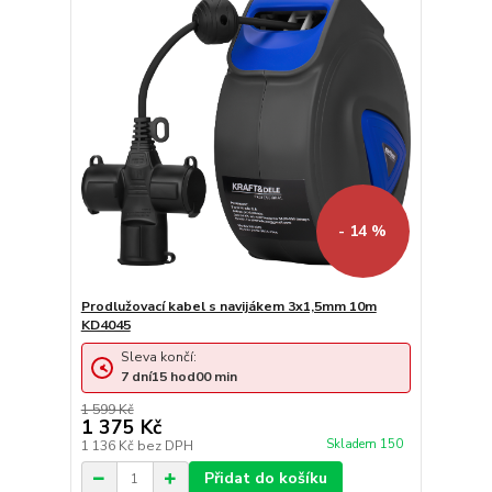
- 14 %
Prodlužovací kabel s navijákem 3x1,5mm 10m
KD4045
Sleva končí:
7
dní
15
hod
00
min
1 599 Kč
1 375 Kč
Skladem 150
1 136 Kč
bez DPH
Přidat do košíku