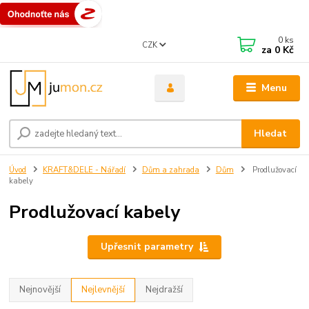
0
ks
CZK
za
0 Kč
Menu
Hledat
Úvod
KRAFT&DELE - Nářadí
Dům a zahrada
Dům
Prodlužovací
kabely
Prodlužovací kabely
Upřesnit parametry
Nejnovější
Nejlevnější
Nejdražší