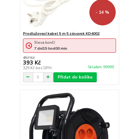
- 14 %
Prodlužovací kabel 5 m 5 zásuvek KD4002
Sleva končí:
7
dní
15
hod
00
min
457 Kč
393 Kč
Skladem 99999
325 Kč
bez DPH
Přidat do košíku