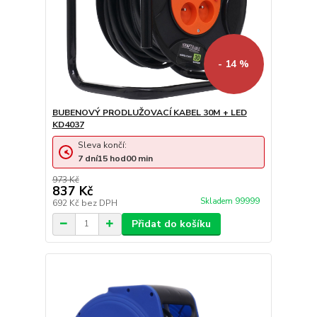
- 14 %
BUBENOVÝ PRODLUŽOVACÍ KABEL 30M + LED
KD4037
Sleva končí:
7
dní
15
hod
00
min
973 Kč
837 Kč
Skladem 99999
692 Kč
bez DPH
Přidat do košíku