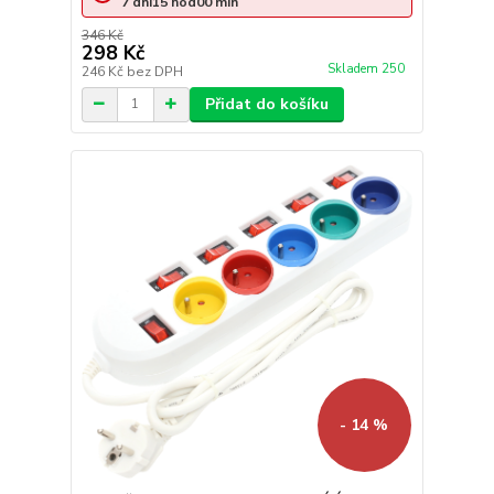
7
dní
15
hod
00
min
346 Kč
298 Kč
Skladem 250
246 Kč
bez DPH
Přidat do košíku
- 14 %