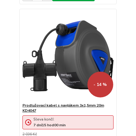
- 14 %
Prodlužovací kabel s navijákem 3x1,5mm 20m
KD4047
Sleva končí:
7
dní
15
hod
00
min
2 036 Kč