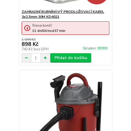
ZAHRADNÍ BUBNÍNOVÝ PRODLUŽOVACÍ KABEL
3x2.5mm 30M KD4021
Sleva končí:
11
dní
04
hod
37
min
1 044 Kč
898 Kč
Skladem 99999
742 Kč
bez DPH
Přidat do košíku