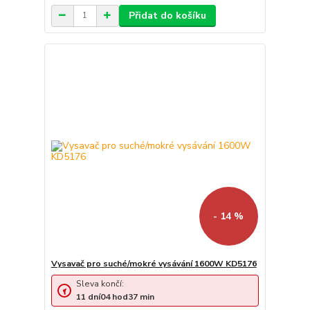
Přidat do košíku
- 14 %
Vysavač pro suché/mokré vysávání 1600W KD5176
Sleva končí:
11
dní
04
hod
37
min