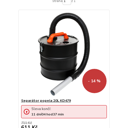
strana
z 1
- 14 %
Separátor popela 20L KD479
Sleva končí:
11
dní
04
hod
37
min
711 Kč
611 Kč