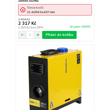
1600W KD482
Sleva končí:
11
dní
04
hod
37
min
2 694 Kč
2 317 Kč
Skladem 99999
1 915 Kč
bez DPH
Přidat do košíku