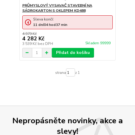
PRŮMYSLOVÝ VYSAVAČ STAVEBNÍ NA
SÁDROKARTON S OKLEPEM KD488
Sleva končí:
11
dní
04
hod
37
min
4 979 Kč
4 282 Kč
Skladem 99999
3 539 Kč
bez DPH
Přidat do košíku
strana
z 1
Nepropásněte novinky, akce a
slevy!