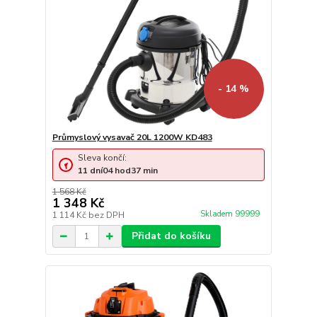
- 14 %
Průmyslový vysavač 20L 1200W KD483
Sleva končí:
11
dní
04
hod
37
min
1 568 Kč
1 348 Kč
Skladem 99999
1 114 Kč
bez DPH
Přidat do košíku