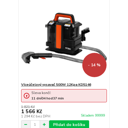
- 14 %
Víceúčelový vysavač 500W 12Kpa KD5146
Sleva končí:
11
dní
04
hod
37
min
1 821 Kč
1 566 Kč
Skladem 99999
1 294 Kč
bez DPH
Přidat do košíku