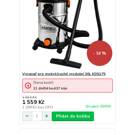
- 14 %
Vysavač pro mokré/suché vysávání 30L KD5175
Sleva končí:
11
dní
04
hod
37
min
1 813 Kč
1 559 Kč
Skladem 99999
1 289 Kč
bez DPH
Přidat do košíku