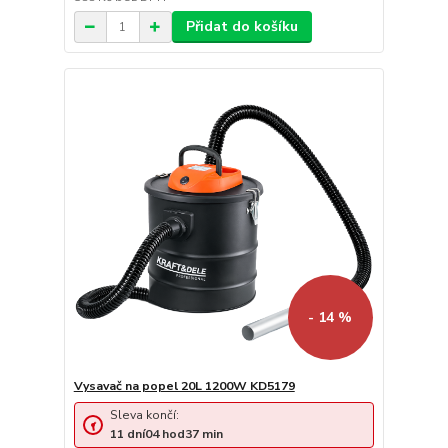
Přidat do košíku
- 14 %
Vysavač na popel 20L 1200W KD5179
Sleva končí:
11
dní
04
hod
37
min