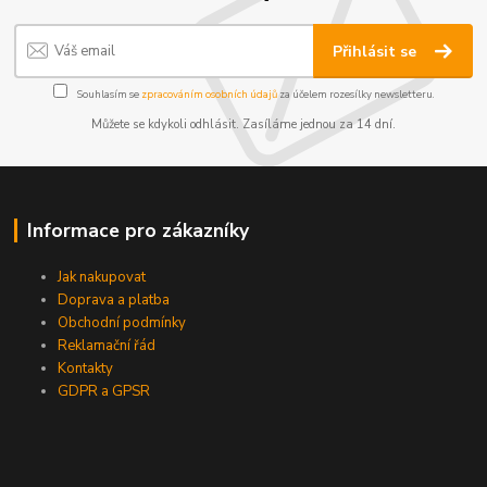
Přihlásit se
Souhlasím se
zpracováním osobních údajů
za účelem rozesílky newsletteru.
Můžete se kdykoli odhlásit. Zasíláme jednou za 14 dní.
Informace pro zákazníky
Jak nakupovat
Doprava a platba
Obchodní podmínky
Reklamační řád
Kontakty
GDPR a GPSR