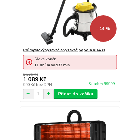
- 14 %
Průmyslový vysavač a vysavač popela KD489
Sleva končí:
11
dní
04
hod
37
min
1 266 Kč
1 089 Kč
Skladem 99999
900 Kč
bez DPH
Přidat do košíku