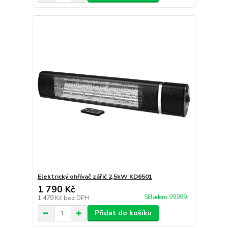
Elektrický ohřívač zářič 2,5kW KD6501
1 790 Kč
Skladem 99999
1 479 Kč
bez DPH
Přidat do košíku