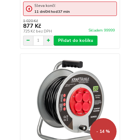
Sleva končí:
11
dní
04
hod
37
min
1 020 Kč
877 Kč
Skladem 99999
725 Kč
bez DPH
Přidat do košíku
- 14 %