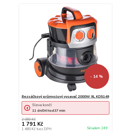
- 14 %
Bezsáčkový průmyslový vysavač 2000W 9L KD5149
Sleva končí:
11
dní
04
hod
37
min
2 083 Kč
1 791 Kč
Skladem 249
1 480 Kč
bez DPH