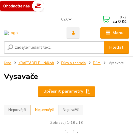
0
ks
CZK
za
0 Kč
Menu
Hledat
Úvod
KRAFT&DELE - Nářadí
Dům a zahrada
Dům
Vysavače
Vysavače
Upřesnit parametry
Nejnovější
Nejlevnější
Nejdražší
Zobrazuji 1-18 z 18