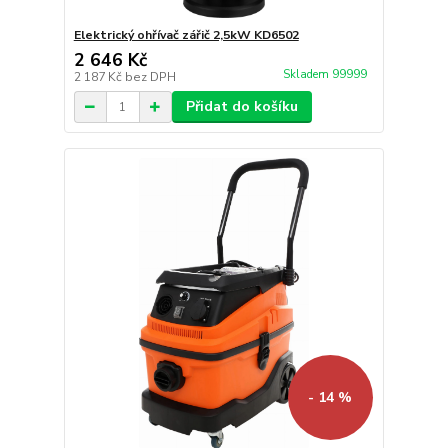
Elektrický ohřívač zářič 2,5kW KD6502
2 646 Kč
Skladem 99999
2 187 Kč
bez DPH
Přidat do košíku
- 14 %