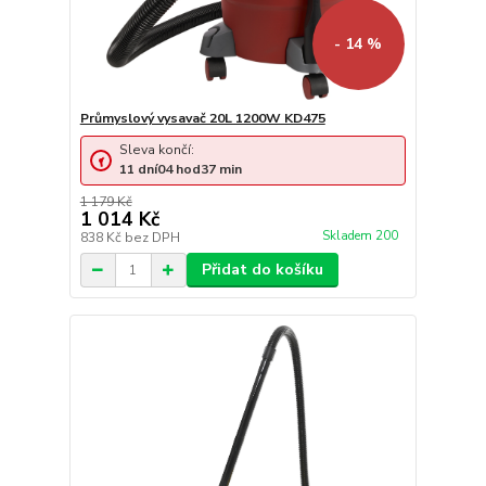
- 14 %
Průmyslový vysavač 20L 1200W KD475
Sleva končí:
11
dní
04
hod
37
min
1 179 Kč
1 014 Kč
Skladem 200
838 Kč
bez DPH
Přidat do košíku