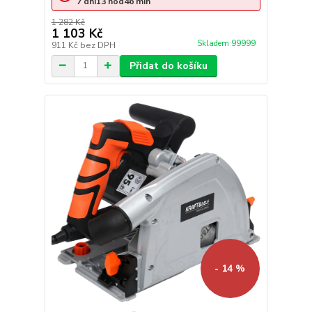
7
dní
13
hod
46
min
1 282 Kč
1 103 Kč
Skladem 99999
911 Kč
bez DPH
Přidat do košíku
- 14 %