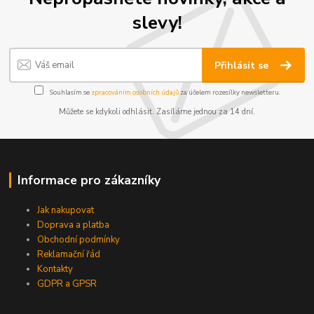
slevy!
Přihlásit se
Souhlasím se
zpracováním osobních údajů
za účelem rozesílky newsletteru.
Můžete se kdykoli odhlásit. Zasíláme jednou za 14 dní.
Informace pro zákazníky
Jak nakupovat
Doprava a platba
Obchodní podmínky
Reklamační řád
Kontakty
GDPR a GPSR