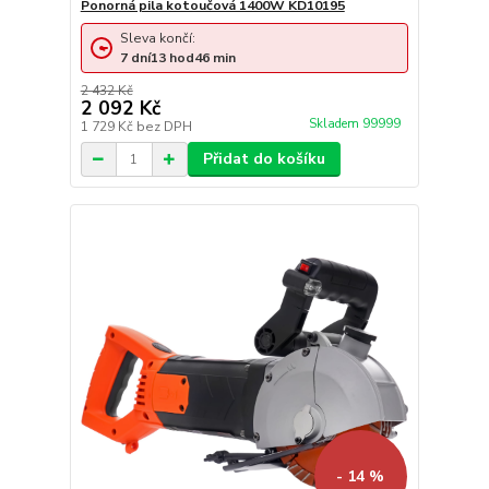
Ponorná pila kotoučová 1400W KD10195
Sleva končí:
7
dní
13
hod
46
min
2 432 Kč
2 092 Kč
Skladem 99999
1 729 Kč
bez DPH
Přidat do košíku
- 14 %