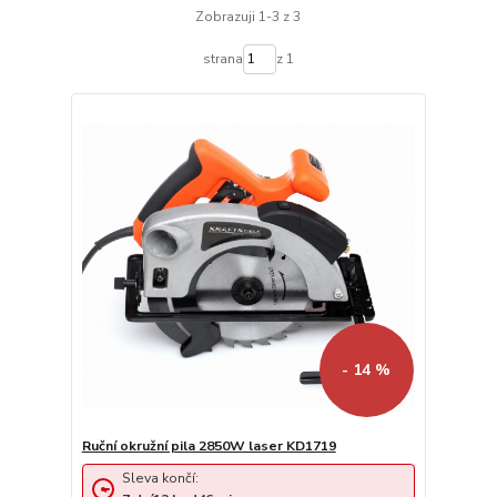
Zobrazuji 1-3 z 3
strana
z 1
- 14 %
Ruční okružní pila 2850W laser KD1719
Sleva končí: