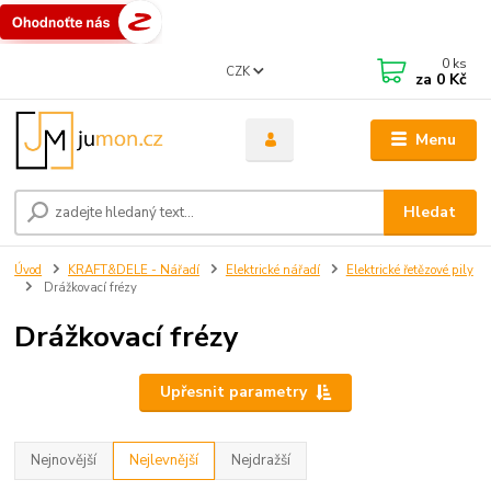
0
ks
CZK
za
0 Kč
Menu
Hledat
Úvod
KRAFT&DELE - Nářadí
Elektrické nářadí
Elektrické řetězové pily
Drážkovací frézy
Drážkovací frézy
Upřesnit parametry
Nejnovější
Nejlevnější
Nejdražší