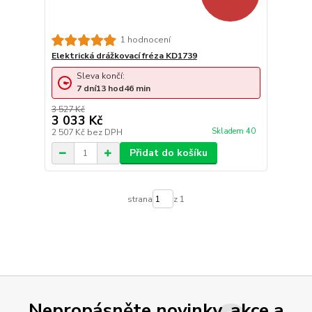
1 hodnocení
Elektrická drážkovací fréza KD1739
Sleva končí:
7
dní
13
hod
46
min
3 527 Kč
3 033 Kč
Skladem 40
2 507 Kč
bez DPH
Přidat do košíku
strana
z 1
Nepropásněte novinky, akce a