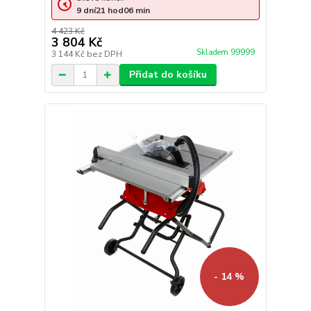
9
dní
21
hod
06
min
4 423 Kč
3 804 Kč
Skladem 99999
3 144 Kč
bez DPH
Přidat do košíku
- 14 %