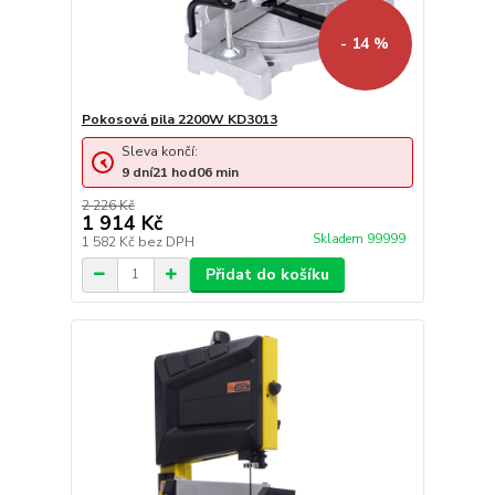
- 14 %
Pokosová pila 2200W KD3013
Sleva končí:
9
dní
21
hod
06
min
2 226 Kč
1 914 Kč
Skladem 99999
1 582 Kč
bez DPH
Přidat do košíku