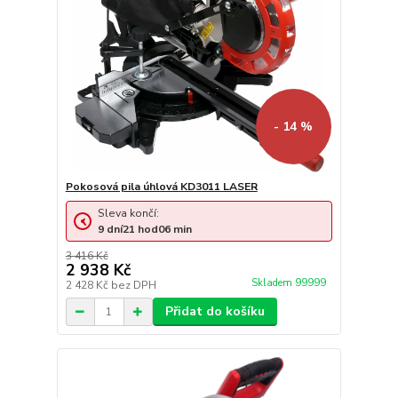
- 14 %
Pokosová pila úhlová KD3011 LASER
Sleva končí:
9
dní
21
hod
06
min
3 416 Kč
2 938 Kč
Skladem 99999
2 428 Kč
bez DPH
Přidat do košíku