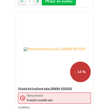
Přidat do košíku
- 14 %
Stolní kotoučová pila 2900W KD5293
Sleva končí:
9
dní
21
hod
06
min
4 249 Kč