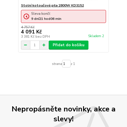
Stolní kotoučová pila 2800W KD3152
Sleva končí:
9
dní
21
hod
06
min
4 757 Kč
4 091 Kč
Skladem 2
3 381 Kč
bez DPH
Přidat do košíku
strana
z 1
Nepropásněte novinky, akce a
slevy!