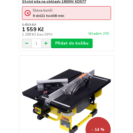
Stolní pila na obklady 1800W KD577
Sleva končí:
9
dní
21
hod
06
min
1 813 Kč
1 559 Kč
Skladem 200
1 289 Kč
bez DPH
Přidat do košíku
- 14 %