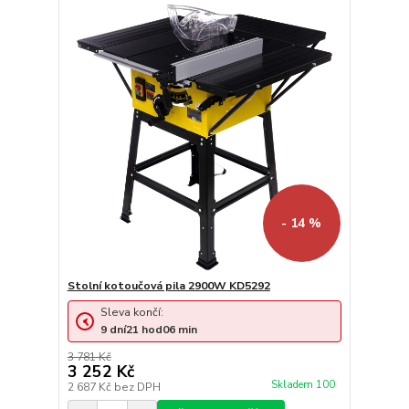
- 14 %
Stolní kotoučová pila 2900W KD5292
Sleva končí:
9
dní
21
hod
06
min
3 781 Kč
3 252 Kč
Skladem 100
2 687 Kč
bez DPH