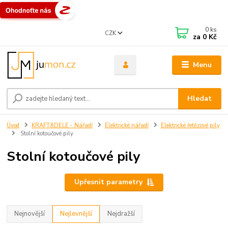
0
ks
CZK
za
0 Kč
Menu
Hledat
Úvod
KRAFT&DELE - Nářadí
Elektrické nářadí
Elektrické řetězové pily
Stolní kotoučové pily
Stolní kotoučové pily
Upřesnit parametry
Nejnovější
Nejlevnější
Nejdražší