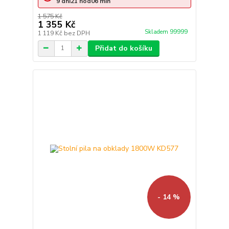
9
dní
21
hod
06
min
1 575 Kč
1 355 Kč
Skladem 99999
1 119 Kč
bez DPH
Přidat do košíku
- 14 %