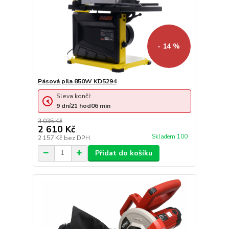
- 14 %
Pásová pila 850W KD5294
Sleva končí:
9
dní
21
hod
06
min
3 035 Kč
2 610 Kč
Skladem 100
2 157 Kč
bez DPH
Přidat do košíku