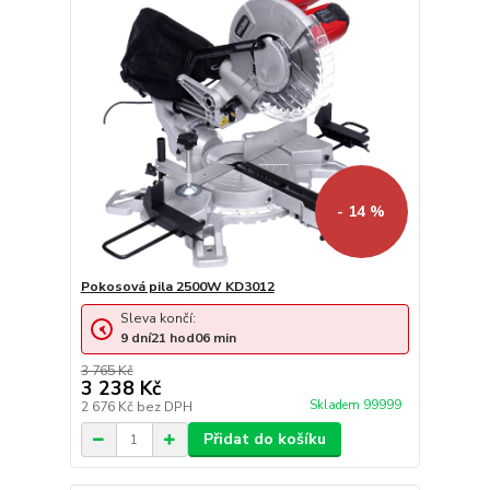
- 14 %
Pokosová pila 2500W KD3012
Sleva končí:
9
dní
21
hod
06
min
3 765 Kč
3 238 Kč
Skladem 99999
2 676 Kč
bez DPH
Přidat do košíku