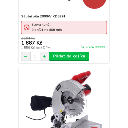
Stolní pila 2000W KD5291
Sleva končí:
9
dní
21
hod
06
min
2 194 Kč
1 887 Kč
Skladem 99999
1 559 Kč
bez DPH
Přidat do košíku