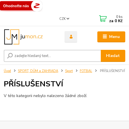
0
ks
CZK
za
0 Kč
Menu
Hledat
Úvod
SPORT, DŮM a ZAHRADA
Sport
FOTBAL
PŘÍSLUŠENSTVÍ
PŘÍSLUŠENSTVÍ
V této kategorii nebylo nalezeno žádné zboží.