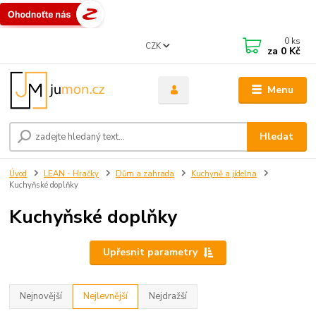
0
ks
CZK
za
0 Kč
Menu
Hledat
Úvod
LEAN - Hračky
Dům a zahrada
Kuchyně a jídelna
Kuchyňské doplňky
Kuchyňské doplňky
Upřesnit parametry
Nejnovější
Nejlevnější
Nejdražší