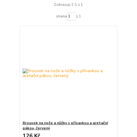
Zobrazuji 1-1 z 1
strana
z 1
Brousek na nože a nůžky s přísavkou a aretační
pákou, červený
126 Kč