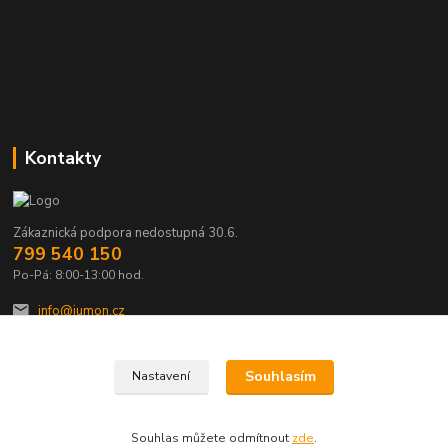
Kontakty
Zákaznická podpora nedostupná 30.6.
799 540 150
Po-Pá: 8:00-13:00 hod.
info@jumon.cz
Souhlasím
Nastavení
Souhlas můžete odmítnout
zde
.