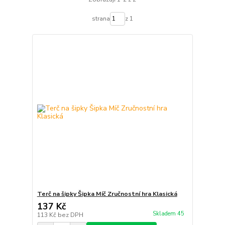
strana
z 1
Terč na šipky Šipka Míč Zručnostní hra Klasická
137 Kč
Skladem 45
113 Kč
bez DPH