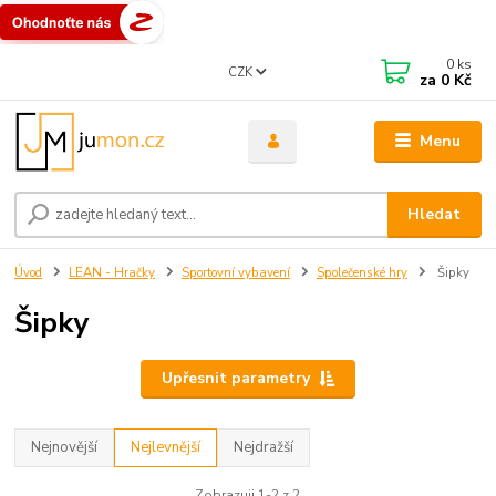
0
ks
CZK
za
0 Kč
Menu
Hledat
Úvod
LEAN - Hračky
Sportovní vybavení
Společenské hry
Šipky
Šipky
Upřesnit parametry
Nejnovější
Nejlevnější
Nejdražší
Zobrazuji 1-2 z 2