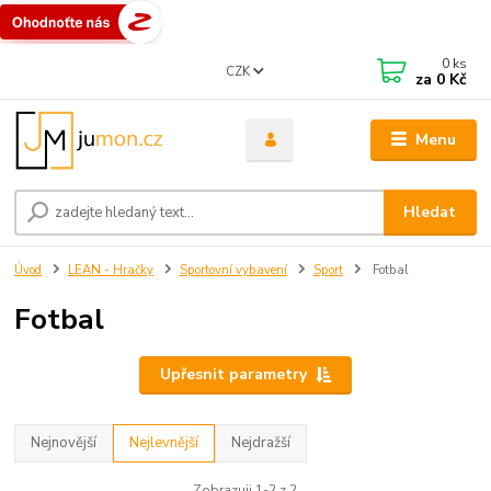
0
ks
CZK
za
0 Kč
Menu
Hledat
Úvod
LEAN - Hračky
Sportovní vybavení
Sport
Fotbal
Fotbal
Upřesnit parametry
Nejnovější
Nejlevnější
Nejdražší
Zobrazuji 1-2 z 2