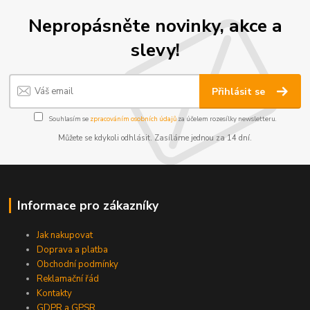
Nepropásněte novinky, akce a
slevy!
Přihlásit se
Souhlasím se
zpracováním osobních údajů
za účelem rozesílky newsletteru.
Můžete se kdykoli odhlásit. Zasíláme jednou za 14 dní.
Informace pro zákazníky
Jak nakupovat
Doprava a platba
Obchodní podmínky
Reklamační řád
Kontakty
GDPR a GPSR