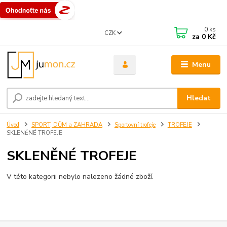
0
ks
CZK
za
0 Kč
Menu
Hledat
Úvod
SPORT, DŮM a ZAHRADA
Sportovní trofeje
TROFEJE
SKLENĚNÉ TROFEJE
SKLENĚNÉ TROFEJE
V této kategorii nebylo nalezeno žádné zboží.