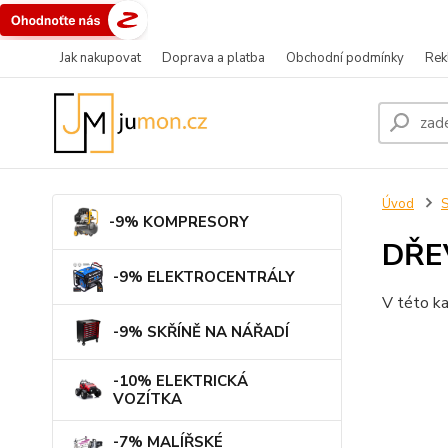
Jak nakupovat
Doprava a platba
Obchodní podmínky
Rek
Úvod
-9% KOMPRESORY
DŘE
-9% ELEKTROCENTRÁLY
V této ka
-9% SKŘÍNĚ NA NÁŘADÍ
-10% ELEKTRICKÁ
VOZÍTKA
-7% MALÍŘSKÉ