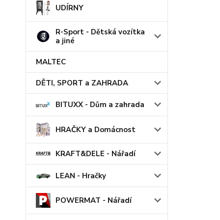
UDÍRNY
R-Sport - Dětská vozítka
a jiné
MALTEC
DĚTI, SPORT a ZAHRADA
BITUXX - Dům a zahrada
HRAČKY a Domácnost
KRAFT&DELE - Nářadí
LEAN - Hračky
POWERMAT - Nářadí