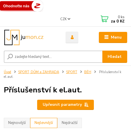
0
ks
CZK
za
0 Kč
Menu
Hledat
Úvod
SPORT, DŮM a ZAHRADA
SPORT
BĚH
Příslušenství k
el.aut.
Příslušenství k el.aut.
Upřesnit parametry
Nejnovější
Nejlevnější
Nejdražší