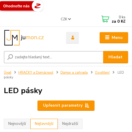
0
ks
CZK
za
0 Kč
Menu
Hledat
Úvod
HRAČKY a Domácnost
Domov a zahrada
Osvětlení
LED
pásky
LED pásky
Upřesnit parametry
Nejnovější
Nejlevnější
Nejdražší