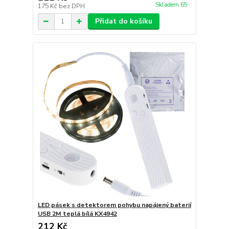
Skladem 65
175 Kč
bez DPH
Přidat do košíku
LED pásek s detektorem pohybu napájený baterií
USB 2M teplá bílá KX4942
212 Kč