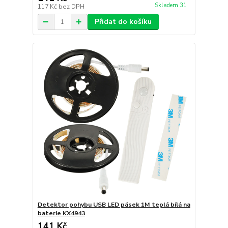
Skladem 31
117 Kč
bez DPH
Přidat do košíku
Detektor pohybu USB LED pásek 1M teplá bílá na
baterie KX4943
141 Kč