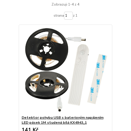
Zobrazuji 1-4 z 4
strana
z 1
Detektor pohybu USB s bateriovým napájením
LED pásek 1M studená bílá KX4943_1
141 Kč