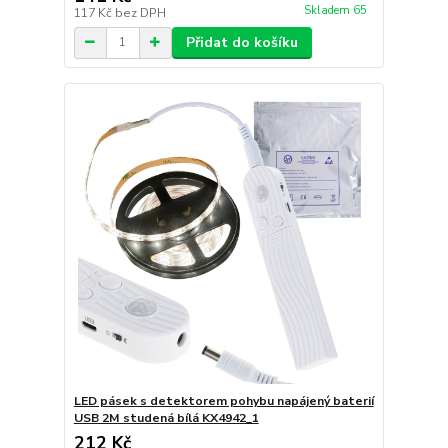
Skladem 65
117 Kč
bez DPH
Přidat do košíku
LED pásek s detektorem pohybu napájený baterií
USB 2M studená bílá KX4942_1
212 Kč