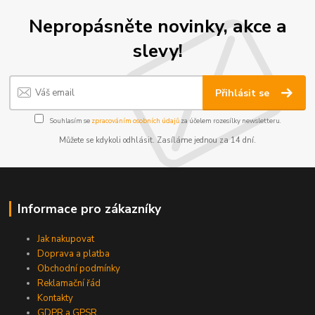
Nepropásněte novinky, akce a
slevy!
Přihlásit se
Souhlasím se
zpracováním osobních údajů
za účelem rozesílky newsletteru.
Můžete se kdykoli odhlásit. Zasíláme jednou za 14 dní.
Informace pro zákazníky
Jak nakupovat
Doprava a platba
Obchodní podmínky
Reklamační řád
Kontakty
GDPR a GPSR