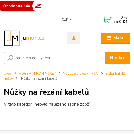
0
ks
CZK
za
0 Kč
Menu
Hledat
Úvod
HÖGERT PROFI Nářadí
Nástroje pro elektrikáře
Elektrikářské
nůžky
Nůžky na řezání kabelů
Nůžky na řezání kabelů
V této kategorii nebylo nalezeno žádné zboží.