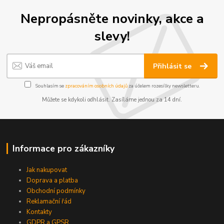
Nepropásněte novinky, akce a
slevy!
Přihlásit se
Souhlasím se
zpracováním osobních údajů
za účelem rozesílky newsletteru.
Můžete se kdykoli odhlásit. Zasíláme jednou za 14 dní.
Informace pro zákazníky
Jak nakupovat
Doprava a platba
Obchodní podmínky
Reklamační řád
Kontakty
GDPR a GPSR