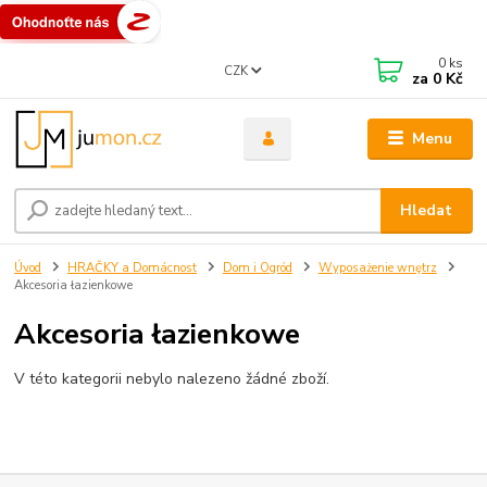
0
ks
CZK
za
0 Kč
Menu
Hledat
Úvod
HRAČKY a Domácnost
Dom i Ogród
Wyposażenie wnętrz
Akcesoria łazienkowe
Akcesoria łazienkowe
V této kategorii nebylo nalezeno žádné zboží.