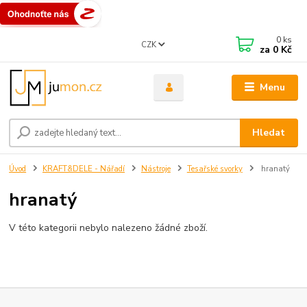
0
ks
CZK
za
0 Kč
Menu
Hledat
Úvod
KRAFT&DELE - Nářadí
Nástroje
Tesařské svorky
hranatý
hranatý
V této kategorii nebylo nalezeno žádné zboží.