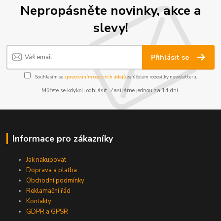
Nepropásněte novinky, akce a
slevy!
Přihlásit se
Souhlasím se
zpracováním osobních údajů
za účelem rozesílky newsletteru.
Můžete se kdykoli odhlásit. Zasíláme jednou za 14 dní.
Informace pro zákazníky
Jak nakupovat
Doprava a platba
Obchodní podmínky
Reklamační řád
Kontakty
GDPR a GPSR