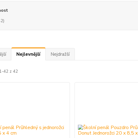
ost
42)
jší
Nejlevnější
Nejdražší
1-42 z 42