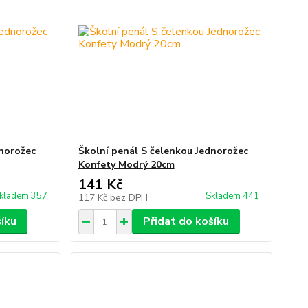
dnorožec
Školní penál S čelenkou Jednorožec
Konfety Modrý 20cm
141 Kč
kladem 357
Skladem 441
117 Kč
bez DPH
šíku
Přidat do košíku