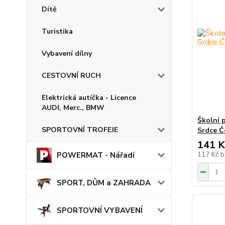
Dítě
Turistika
Vybavení dílny
CESTOVNÍ RUCH
Elektrická autíčka - Licence
AUDI, Merc., BMW
Školní 
SPORTOVNÍ TROFEJE
Srdce Č
141 K
117 Kč
b
POWERMAT - Nářadí
SPORT, DŮM a ZAHRADA
SPORTOVNÍ VYBAVENÍ