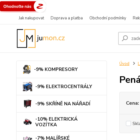
Jak nakupovat
Doprava a platba
Obchodní podmínky
Rek
Úvod
L
-9% KOMPRESORY
Pená
-9% ELEKTROCENTRÁLY
Cena:
-9% SKŘÍNĚ NA NÁŘADÍ
-10% ELEKTRICKÁ
Skl
VOZÍTKA
-7% MALÍŘSKÉ