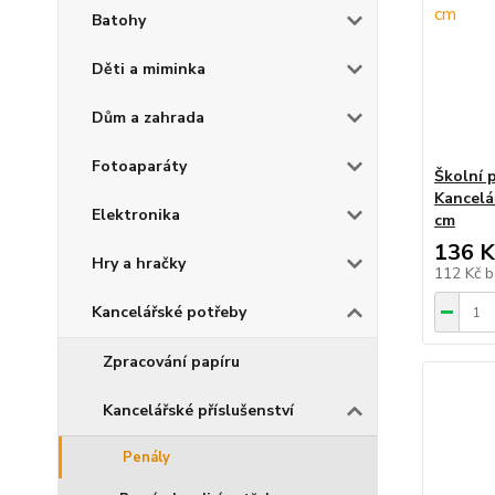
Batohy
Děti a miminka
Dům a zahrada
Fotoaparáty
Školní 
Kancelá
Elektronika
cm
136 K
Hry a hračky
112 Kč
b
Kancelářské potřeby
Zpracování papíru
Kancelářské příslušenství
Penály