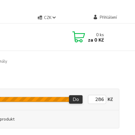
Přihlášení
CZK
0
ks
za
0 Kč
nály
Do
Kč
produkt