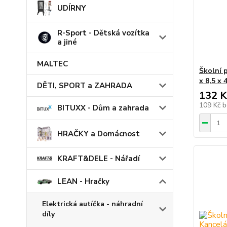
UDÍRNY
R-Sport - Dětská vozítka
a jiné
MALTEC
Školní 
x 8,5 x 
DĚTI, SPORT a ZAHRADA
132 K
109 Kč
b
BITUXX - Dům a zahrada
HRAČKY a Domácnost
KRAFT&DELE - Nářadí
LEAN - Hračky
Elektrická autíčka - náhradní
díly