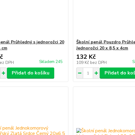
penál Průhledný s jednorožci 20
Školní penál Pouzdro Průh
4 cm
Jednorožci 20 x 8,5 x 4cm
č
132 Kč
Skladem 245
S
ez DPH
109 Kč
bez DPH
Přidat do košíku
Přidat do ko