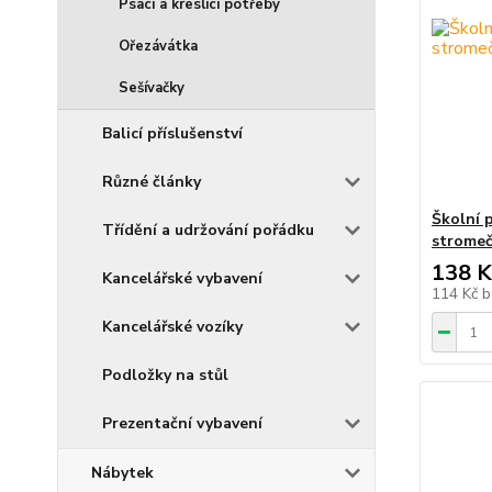
Psací a kreslicí potřeby
Ořezávátka
Sešívačky
Balicí příslušenství
Různé články
Školní 
Třídění a udržování pořádku
stromeč
138 K
Kancelářské vybavení
114 Kč
b
Kancelářské vozíky
Podložky na stůl
Prezentační vybavení
Nábytek