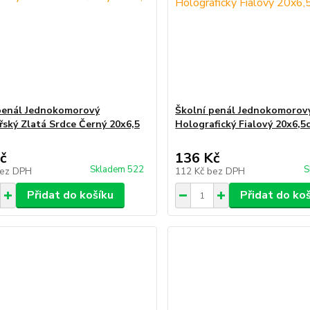
penál Jednokomorový
Školní penál Jednokomorov
řský Zlatá Srdce Černý 20x6,5
Holografický Fialový 20x6,5
č
136 Kč
Skladem 522
S
ez DPH
112 Kč
bez DPH
Přidat do košíku
Přidat do ko