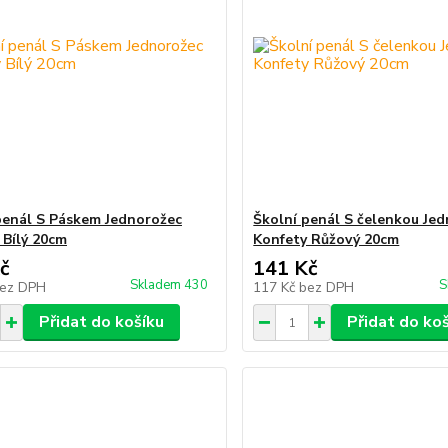
penál S Páskem Jednorožec
Školní penál S čelenkou Je
 Bílý 20cm
Konfety Růžový 20cm
č
141 Kč
Skladem 430
S
ez DPH
117 Kč
bez DPH
Přidat do košíku
Přidat do ko