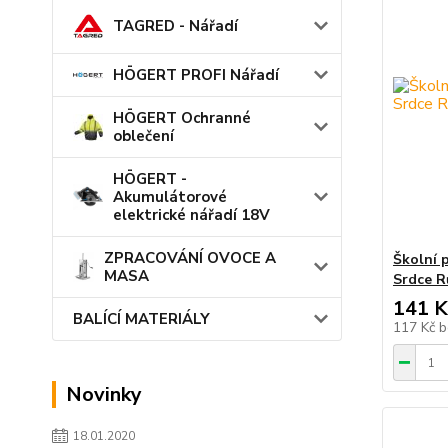
TAGRED - Nářadí
HÖGERT PROFI Nářadí
HÖGERT Ochranné
oblečení
HÖGERT -
Akumulátorové
elektrické nářadí 18V
ZPRACOVÁNÍ OVOCE A
Školní 
MASA
Srdce R
141 K
BALÍCÍ MATERIÁLY
117 Kč
b
Novinky
18.01.2020