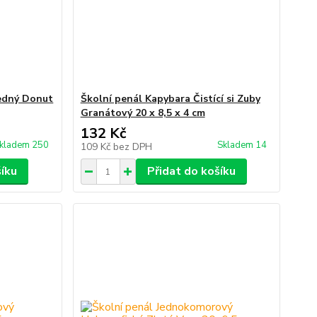
ledný Donut
Školní penál Kapybara Čistící si Zuby
Granátový 20 x 8,5 x 4 cm
132 Kč
kladem 250
Skladem 14
109 Kč
bez DPH
šíku
Přidat do košíku