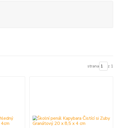
strana
z 1