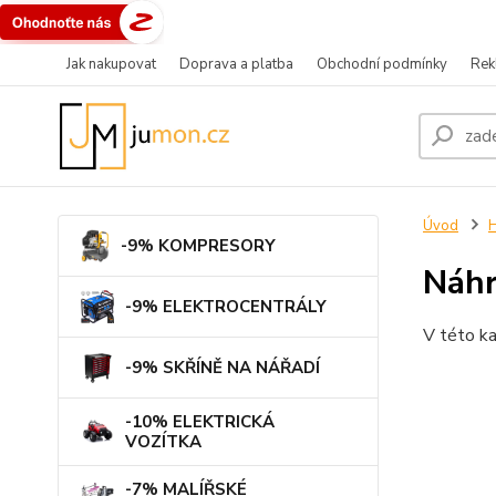
Jak nakupovat
Doprava a platba
Obchodní podmínky
Rek
Úvod
-9% KOMPRESORY
Náhr
-9% ELEKTROCENTRÁLY
V této ka
-9% SKŘÍNĚ NA NÁŘADÍ
-10% ELEKTRICKÁ
VOZÍTKA
-7% MALÍŘSKÉ