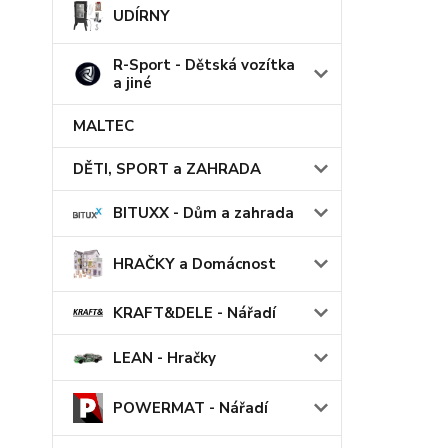
UDÍRNY
R-Sport - Dětská vozítka
a jiné
MALTEC
DĚTI, SPORT a ZAHRADA
BITUXX - Dům a zahrada
HRAČKY a Domácnost
KRAFT&DELE - Nářadí
LEAN - Hračky
POWERMAT - Nářadí