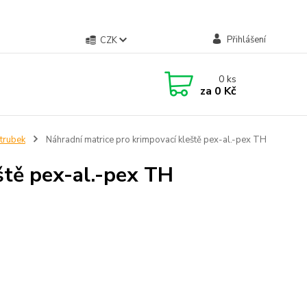
Přihlášení
CZK
0
ks
za
0 Kč
 trubek
Náhradní matrice pro krimpovací kleště pex-al.-pex TH
ště pex-al.-pex TH