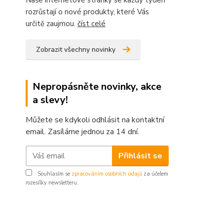
Naše internetové stránky se každý týden
rozrůstají o nové produkty, které Vás
určitě zaujmou.
číst celé
Zobrazit všechny novinky
Nepropásněte novinky, akce
a slevy!
Můžete se kdykoli odhlásit na kontaktní
email. Zasíláme jednou za 14 dní.
Přihlásit se
Souhlasím se
zpracováním osobních údajů
za účelem
rozesílky newsletteru.