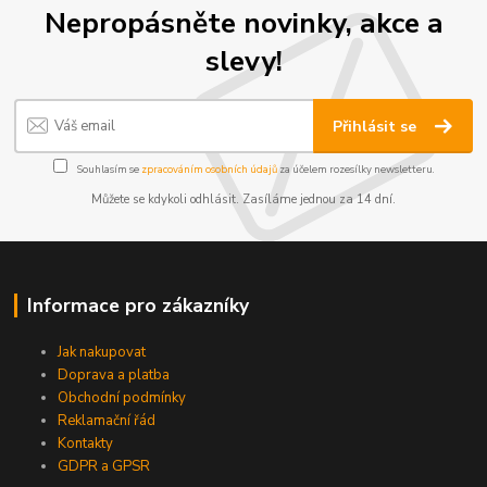
Nepropásněte novinky, akce a
slevy!
Přihlásit se
Souhlasím se
zpracováním osobních údajů
za účelem rozesílky newsletteru.
Můžete se kdykoli odhlásit. Zasíláme jednou za 14 dní.
Informace pro zákazníky
Jak nakupovat
Doprava a platba
Obchodní podmínky
Reklamační řád
Kontakty
GDPR a GPSR