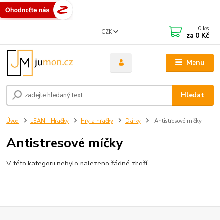
0
ks
CZK
za
0 Kč
Menu
Hledat
Úvod
LEAN - Hračky
Hry a hračky
Dárky
Antistresové míčky
Antistresové míčky
V této kategorii nebylo nalezeno žádné zboží.