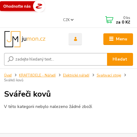
0
ks
CZK
za
0 Kč
Menu
Hledat
Úvod
KRAFT&DELE - Nářadí
Elektrické nářadí
Svařovací stroje
Svářeči kovů
Svářeči kovů
V této kategorii nebylo nalezeno žádné zboží.