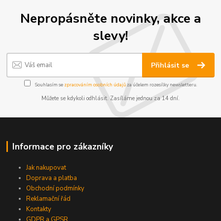
Nepropásněte novinky, akce a
slevy!
Přihlásit se
Souhlasím se
zpracováním osobních údajů
za účelem rozesílky newsletteru.
Můžete se kdykoli odhlásit. Zasíláme jednou za 14 dní.
Informace pro zákazníky
Jak nakupovat
Doprava a platba
Obchodní podmínky
Reklamační řád
Kontakty
GDPR a GPSR