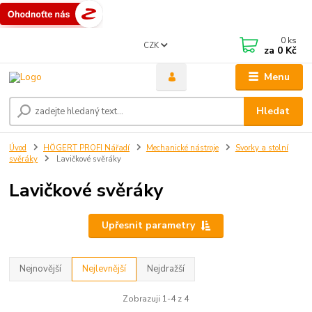
0
ks
CZK
za
0 Kč
Menu
Hledat
Úvod
HÖGERT PROFI Nářadí
Mechanické nástroje
Svorky a stolní
svěráky
Lavičkové svěráky
Lavičkové svěráky
Upřesnit parametry
Nejnovější
Nejlevnější
Nejdražší
Zobrazuji 1-4 z 4