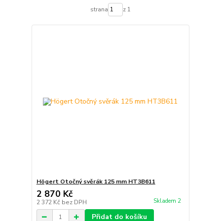
strana
z 1
Högert Otočný svěrák 125 mm HT3B611
2 870 Kč
Skladem 2
2 372 Kč
bez DPH
Přidat do košíku