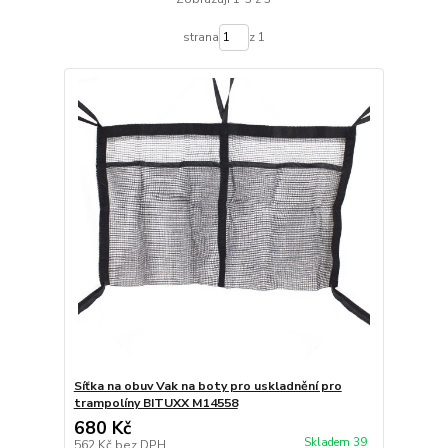
strana
z 1
Síťka na obuv Vak na boty pro uskladnění pro
trampolíny BITUXX M14558
680 Kč
Skladem 39
562 Kč
bez DPH