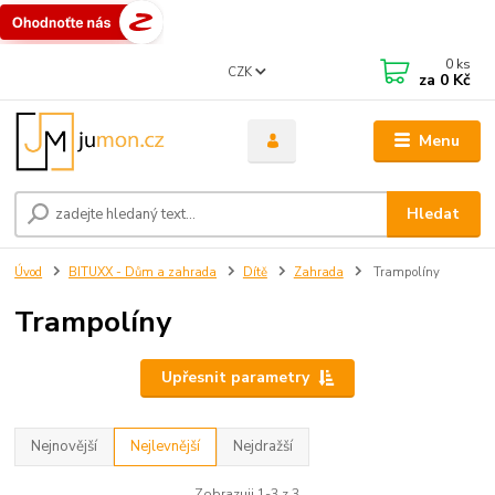
0
ks
CZK
za
0 Kč
Menu
Hledat
Úvod
BITUXX - Dům a zahrada
Dítě
Zahrada
Trampolíny
Trampolíny
Upřesnit parametry
Nejnovější
Nejlevnější
Nejdražší
Zobrazuji 1-3 z 3