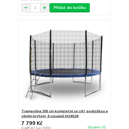
Přidat do košíku
Trampolína 305 cm kompletní se sítí, podložkou a
silným krytem, 6 sloupků M16528
7 799 Kč
Skladem 50
6 445 Kč
bez DPH