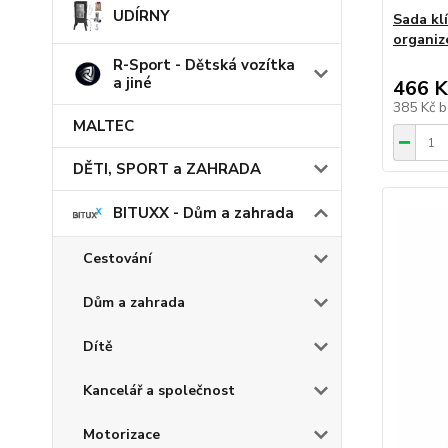
UDÍRNY
Sada kl
organiz
R-Sport - Dětská vozítka
a jiné
466 K
385 Kč
b
MALTEC
DĚTI, SPORT a ZAHRADA
BITUXX - Dům a zahrada
Cestování
Dům a zahrada
Dítě
Kancelář a společnost
Motorizace