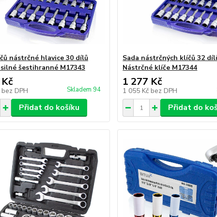
čů nástrčné hlavice 30 dílů
Sada nástrčných klíčů 32 dílů
silné šestihranné M17343
Nástrčné klíče M17344
 Kč
1 277 Kč
Skladem 94
č
bez DPH
1 055 Kč
bez DPH
Přidat do košíku
Přidat do ko