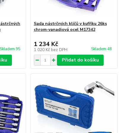
nástrčných
Sada nástrčných klíčů v kufříku 26ks
u
chrom-vanadiová ocel M17342
1 234 Kč
Skladem 95
Skladem 48
1 020 Kč
bez DPH
šíku
Přidat do košíku