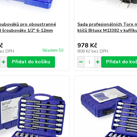
oubováků pro oboustranné
Sada profesionálních Torx 
4 šroubováky 1/2" 6-12mm
klíčů Bituxx M13382 v kufřík
č
978 Kč
Skladem 50
ez DPH
808 Kč
bez DPH
Přidat do košíku
Přidat do ko