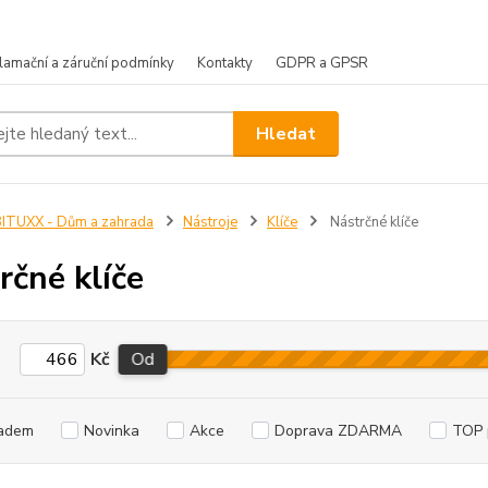
lamační a záruční podmínky
Kontakty
GDPR a GPSR
Hledat
ITUXX - Dům a zahrada
Nástroje
Klíče
Nástrčné klíče
rčné klíče
Kč
Od
adem
Novinka
Akce
Doprava ZDARMA
TOP 