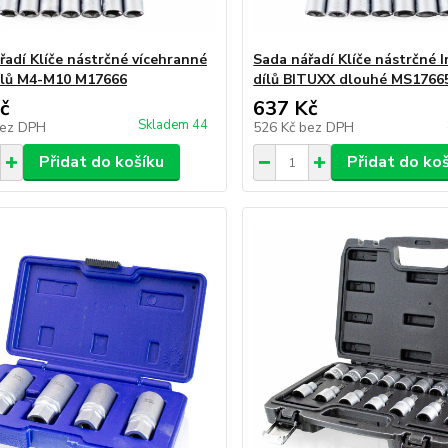
řadí Klíče nástrčné vícehranné
Sada nářadí Klíče nástrčné I
dílů M4-M10 M17666
dílů BITUXX dlouhé MS1766
č
637 Kč
Skladem 44
ez DPH
526 Kč
bez DPH
Přidat do košíku
Přidat do ko