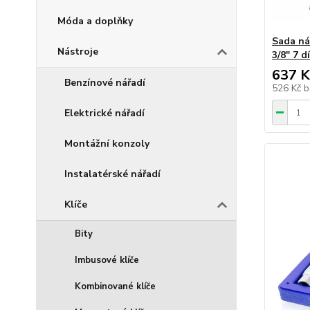
Móda a doplňky
Sada ná
Nástroje
3/8" 7 
637 K
Benzínové nářadí
526 Kč
b
Elektrické nářadí
Montážní konzoly
Instalatérské nářadí
Klíče
Bity
Imbusové klíče
Kombinované klíče