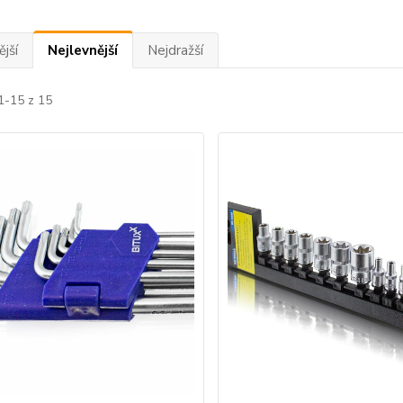
jší
Nejlevnější
Nejdražší
1-15 z 15