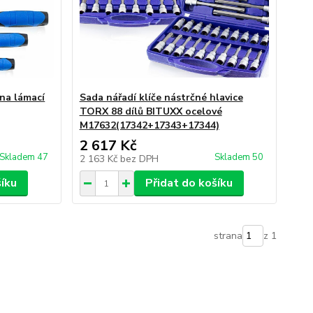
na lámací
Sada nářadí klíče nástrčné hlavice
TORX 88 dílů BITUXX ocelové
M17632(17342+17343+17344)
2 617 Kč
Skladem 47
Skladem 50
2 163 Kč
bez DPH
šíku
Přidat do košíku
strana
z 1