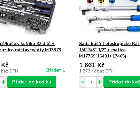
čů/klíče v kufříku 82 dílů +
Sada klíčů Teleskopické Ráč
pouzdro nástavce/bity M13373
1/4" 3/8" 1/2" + matice
M17769(16491+17465)
 Kč
1 661 Kč
Skladem 1
č
bez DPH
1 373 Kč
bez DPH
Přidat do košíku
Přidat do ko