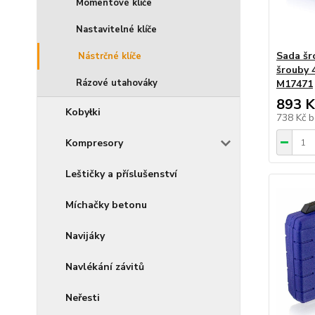
Momentové klíče
Nastavitelné klíče
Sada šr
Nástrčné klíče
šrouby 
Rázové utahováky
M17471
893 K
Kobyłki
738 Kč
b
Kompresory
Leštičky a příslušenství
Míchačky betonu
Navijáky
Navlékání závitů
Neřesti