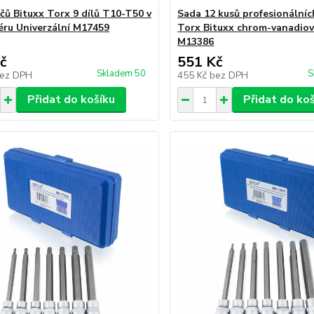
íčů Bituxx Torx 9 dílů T10-T50 v
Sada 12 kusů profesionálníc
éru Univerzální M17459
Torx Bituxx chrom-vanadiov
M13386
č
551 Kč
Skladem 50
S
ez DPH
455 Kč
bez DPH
Přidat do košíku
Přidat do ko