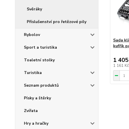
Svěráky
Příslušenství pro řetězové pily
Rybolov
Sada klí
kufřík 
Sport a turistika
1 405
Toaletní stolky
1 161 K
Turistika
Seznam produktů
Písky a štěrky
Zvířata
Hry a hračky