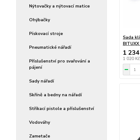
Nýtovačky a nýtovací matice
Ohýbačky
Pískovací stroje
Sada klí
BITUXX 
Pneumatické nářadí
1 234
1 020 K
Příslušenství pro svařování a
pájení
Sady nářadí
Skříně a bedny na nářadí
Stříkací pistole a příslušenství
Vodováhy
Zametače