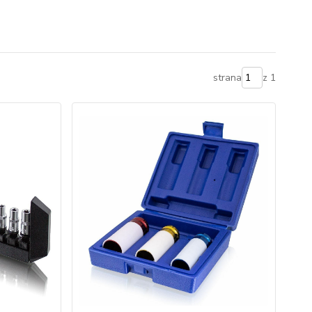
strana
z 1