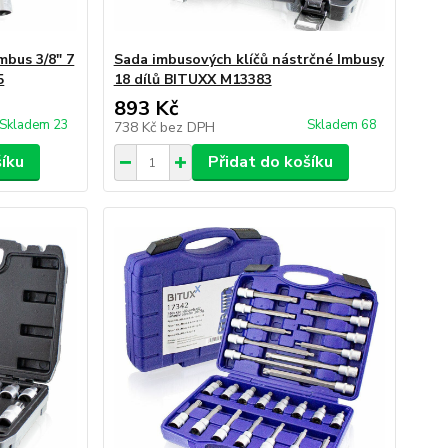
mbus 3/8" 7
Sada imbusových klíčů nástrčné Imbusy
5
18 dílů BITUXX M13383
893 Kč
Skladem 23
Skladem 68
738 Kč
bez DPH
šíku
Přidat do košíku