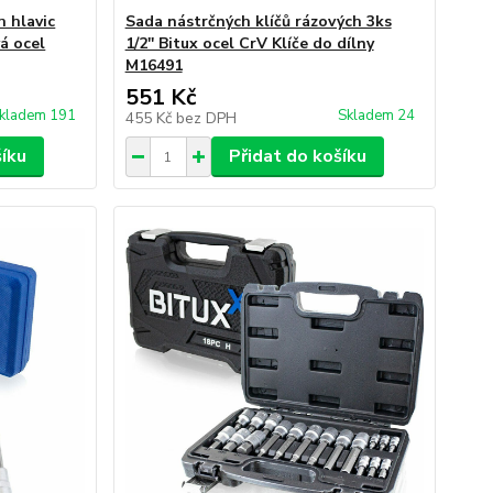
h hlavic
Sada nástrčných klíčů rázových 3ks
á ocel
1/2'' Bitux ocel CrV Klíče do dílny
M16491
551 Kč
kladem 191
Skladem 24
455 Kč
bez DPH
šíku
Přidat do košíku