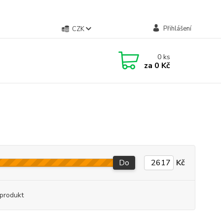
Přihlášení
CZK
0
ks
za
0 Kč
Do
Kč
produkt