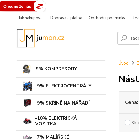
Jak nakupovat
Doprava a platba
Obchodní podmínky
Rek
Úvod
B
-9% KOMPRESORY
Nást
-9% ELEKTROCENTRÁLY
Cena:
-9% SKŘÍNĚ NA NÁŘADÍ
-10% ELEKTRICKÁ
Skl
VOZÍTKA
-7% MALÍŘSKÉ