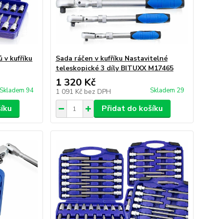
 v kufříku
Sada ráčen v kufříku Nastavitelné
teleskopické 3 díly BITUXX M17465
1 320 Kč
Skladem 94
Skladem 29
1 091 Kč
bez DPH
šíku
Přidat do košíku