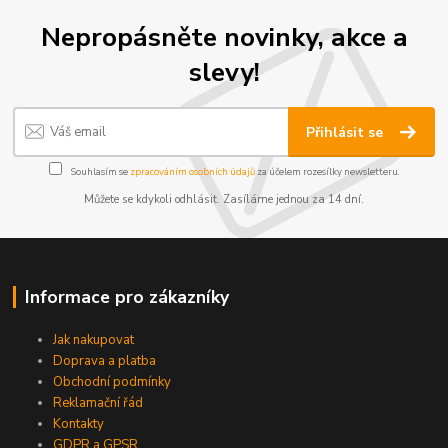
Nepropásněte novinky, akce a
slevy!
Přihlásit se
Souhlasím se
zpracováním osobních údajů
za účelem rozesílky newsletteru.
Můžete se kdykoli odhlásit. Zasíláme jednou za 14 dní.
Informace pro zákazníky
Jak nakupovat
Doprava a platba
Obchodní podmínky
Reklamační řád
Kontakty
GDPR a GPSR