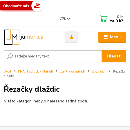
0
ks
CZK
za
0 Kč
Menu
Hledat
Úvod
KRAFT&DELE - Nářadí
Elektrické nářadí
Zbývající
Řezačky
dlaždic
Řezačky dlaždic
V této kategorii nebylo nalezeno žádné zboží.