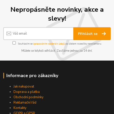
Nepropásněte novinky, akce a
slevy!
Přihlásit se
Souhlasím se
zpracováním osobních údajů
za účelem rozesílky newsletteru.
Můžete se kdykoli odhlásit. Zasíláme jednou za 14 dní.
Informace pro zákazníky
Jak nakupovat
Doprava a platba
Obchodní podmínky
Reklamační řád
Kontakty
GDPR a GPSR