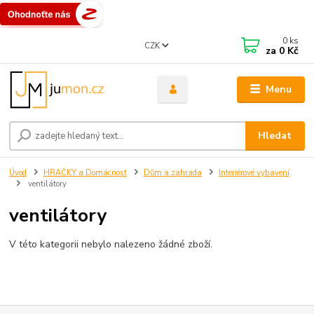
0
ks
CZK
za
0 Kč
Menu
Hledat
Úvod
HRAČKY a Domácnost
Dům a zahrada
Interiérové vybavení
ventilátory
ventilátory
V této kategorii nebylo nalezeno žádné zboží.