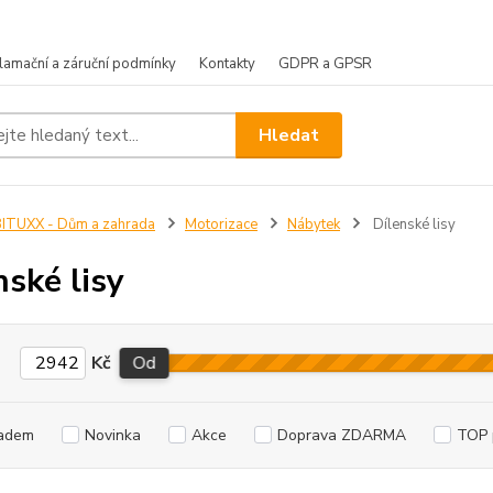
lamační a záruční podmínky
Kontakty
GDPR a GPSR
Hledat
ITUXX - Dům a zahrada
Motorizace
Nábytek
Dílenské lisy
nské lisy
Kč
Od
adem
Novinka
Akce
Doprava ZDARMA
TOP 