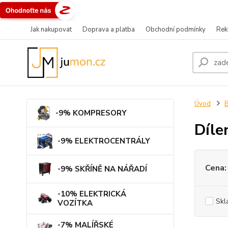
Jak nakupovat
Doprava a platba
Obchodní podmínky
Rek
Úvod
B
-9% KOMPRESORY
Díle
-9% ELEKTROCENTRÁLY
Cena:
-9% SKŘÍNĚ NA NÁŘADÍ
-10% ELEKTRICKÁ
Skl
VOZÍTKA
-7% MALÍŘSKÉ