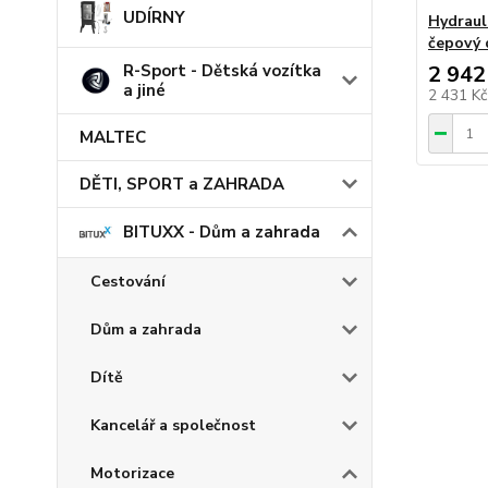
UDÍRNY
Hydraul
čepový 
R-Sport - Dětská vozítka
2 942
a jiné
2 431 K
MALTEC
DĚTI, SPORT a ZAHRADA
BITUXX - Dům a zahrada
Cestování
Dům a zahrada
Dítě
Kancelář a společnost
Motorizace