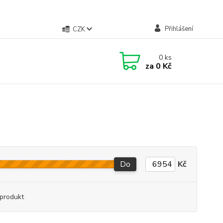
Přihlášení
CZK
0
ks
za
0 Kč
Do
Kč
produkt