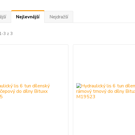
jší
Nejlevnější
Nejdražší
1-3 z 3