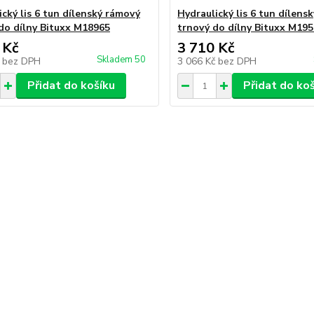
ický lis 6 tun dílenský rámový
Hydraulický lis 6 tun dílens
do dílny Bituxx M18965
trnový do dílny Bituxx M19
 Kč
3 710 Kč
Skladem 50
č
bez DPH
3 066 Kč
bez DPH
Přidat do košíku
Přidat do ko