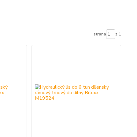
strana
z 1