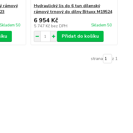
ký rámový
Hydraulický lis do 6 tun dílenský
523
rámový trnový do dílny Bituxx M19524
6 954 Kč
Skladem 50
Skladem 50
5 747 Kč
bez DPH
šíku
Přidat do košíku
strana
z 1