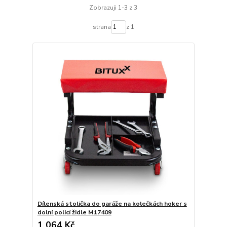
Zobrazuji 1-3 z 3
strana
z 1
Dílenská stolička do garáže na kolečkách hoker s
dolní policí židle M17409
1 064 Kč