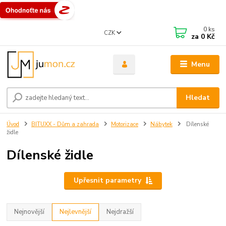
0
ks
CZK
za
0 Kč
Menu
Hledat
Úvod
BITUXX - Dům a zahrada
Motorizace
Nábytek
Dílenské
židle
Dílenské židle
Upřesnit parametry
Nejnovější
Nejlevnější
Nejdražší