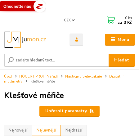
0
ks
CZK
za
0 Kč
Menu
Hledat
Úvod
HÖGERT PROFI Nářadí
Nástroje pro elektrikáře
Digitální
multimetry
Klešťové měřiče
Klešťové měřiče
Upřesnit parametry
Nejnovější
Nejlevnější
Nejdražší