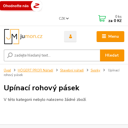
0
ks
CZK
za
0 Kč
Menu
Hledat
Úvod
HÖGERT PROFI Nářadí
Stavební nářadí
Svorky
Upínací
rohový pásek
Upínací rohový pásek
V této kategorii nebylo nalezeno žádné zboží.