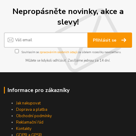
Nepropásněte novinky, akce a
slevy!
Přihlásit se
Souhlasím se
zpracováním osobních údajů
za účelem rozesílky newsletteru.
Můžete se kdykoli odhlásit. Zasíláme jednou za 14 dní.
Informace pro zákazníky
Jak nakupovat
Doprava a platba
Obchodní podmínky
Reklamační řád
Kontakty
GDPR a GPSR