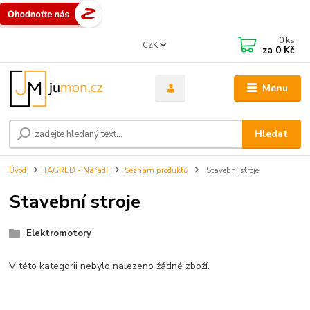
0
ks
CZK
za
0 Kč
Menu
Hledat
Úvod
TAGRED - Nářadí
Seznam produktů
Stavební stroje
Stavební stroje
Elektromotory
V této kategorii nebylo nalezeno žádné zboží.