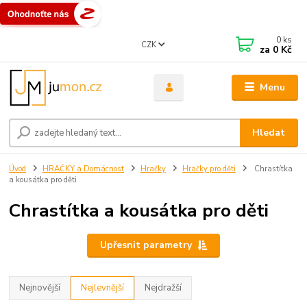
0
ks
CZK
za
0 Kč
Menu
Hledat
Úvod
HRAČKY a Domácnost
Hračky
Hračky pro děti
Chrastítka
a kousátka pro děti
Chrastítka a kousátka pro děti
Upřesnit parametry
Nejnovější
Nejlevnější
Nejdražší