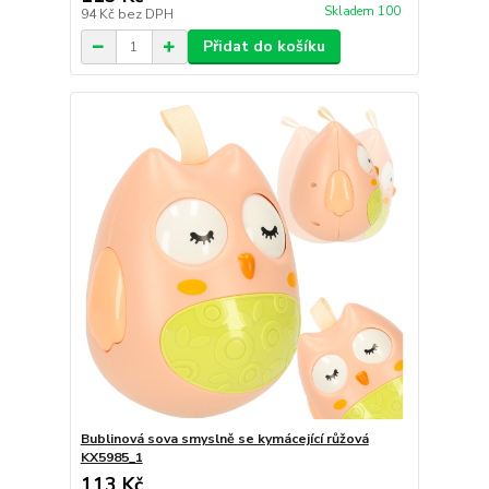
Skladem 100
94 Kč
bez DPH
Přidat do košíku
Bublinová sova smyslně se kymácející růžová
KX5985_1
113 Kč