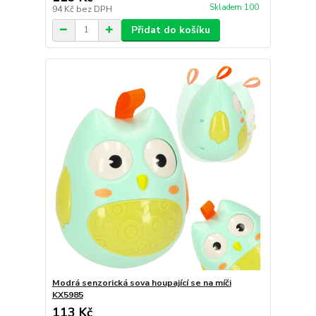
Skladem 100
94 Kč
bez DPH
Přidat do košíku
Modrá senzorická sova houpající se na míči
KX5985
113 Kč