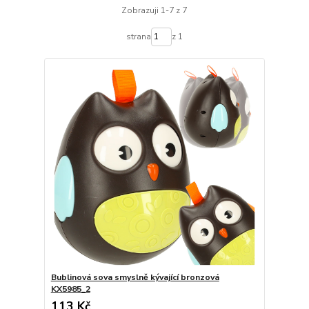
Zobrazuji 1-7 z 7
strana
z 1
Bublinová sova smyslně kývající bronzová
KX5985_2
113 Kč