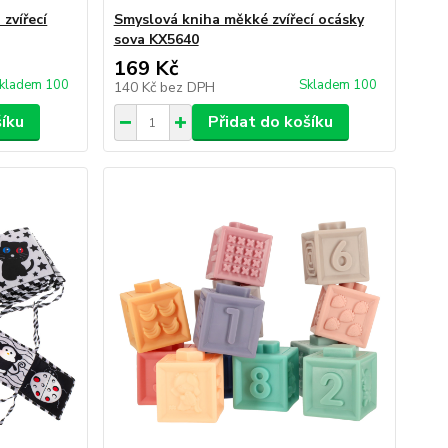
zvířecí
Smyslová kniha měkké zvířecí ocásky
sova KX5640
169 Kč
kladem 100
Skladem 100
140 Kč
bez DPH
šíku
Přidat do košíku