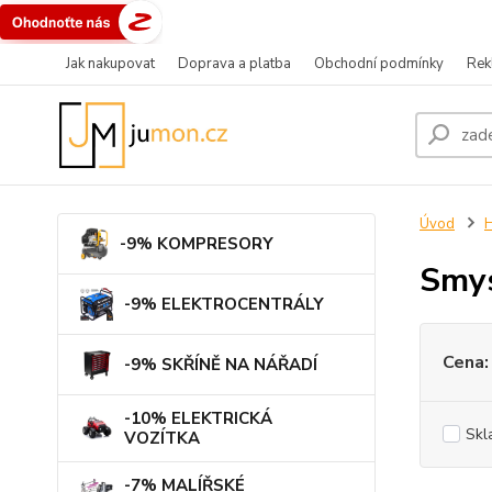
Jak nakupovat
Doprava a platba
Obchodní podmínky
Rek
Úvod
-9% KOMPRESORY
Smys
-9% ELEKTROCENTRÁLY
Cena:
-9% SKŘÍNĚ NA NÁŘADÍ
-10% ELEKTRICKÁ
Skl
VOZÍTKA
-7% MALÍŘSKÉ