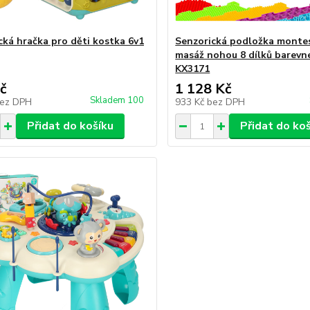
cká hračka pro děti kostka 6v1
Senzorická podložka montes
masáž nohou 8 dílků barevn
KX3171
č
1 128 Kč
Skladem 100
ez DPH
933 Kč
bez DPH
Přidat do košíku
Přidat do ko