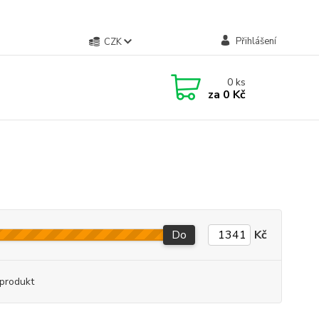
Přihlášení
CZK
0
ks
za
0 Kč
Do
Kč
produkt