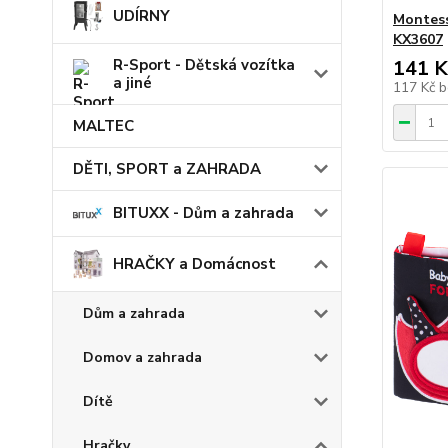
UDÍRNY
Montess
KX3607
R-Sport - Dětská vozítka
141 K
a jiné
117 Kč
b
MALTEC
DĚTI, SPORT a ZAHRADA
BITUXX - Dům a zahrada
HRAČKY a Domácnost
Dům a zahrada
Domov a zahrada
Dítě
Hračky