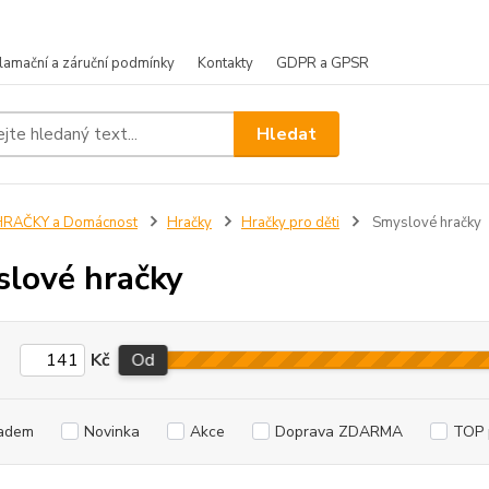
lamační a záruční podmínky
Kontakty
GDPR a GPSR
Hledat
HRAČKY a Domácnost
Hračky
Hračky pro děti
Smyslové hračky
lové hračky
Kč
Od
adem
Novinka
Akce
Doprava ZDARMA
TOP 