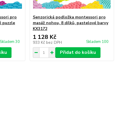
sori pro
Senzorická podložka montessori pro
é puzzle
masáž nohou, 8 dílků, pastelové barvy
KX3172
1 128 Kč
Skladem 30
Skladem 100
933 Kč
bez DPH
šíku
Přidat do košíku