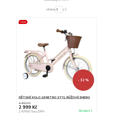
strana
z 1
Akce
- 32 %
DĚTSKÉ KOLO 18 RETRO STYL RŮŽOVÉ ENERO
4 400 Kč
2 999 Kč
Skladem 1
2 479 Kč
bez DPH