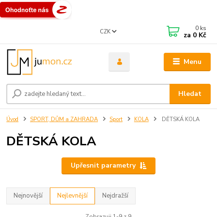
0
ks
CZK
za
0 Kč
Menu
Hledat
Úvod
SPORT, DŮM a ZAHRADA
Sport
KOLA
DĚTSKÁ KOLA
DĚTSKÁ KOLA
Upřesnit parametry
Nejnovější
Nejlevnější
Nejdražší
Zobrazuji 1-9 z 9