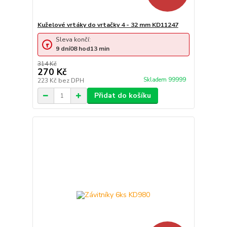
Kuželové vrtáky do vrtačky 4 - 32 mm KD11247
Sleva končí:
9
dní
08
hod
13
min
314 Kč
270 Kč
Skladem 99999
223 Kč
bez DPH
Přidat do košíku