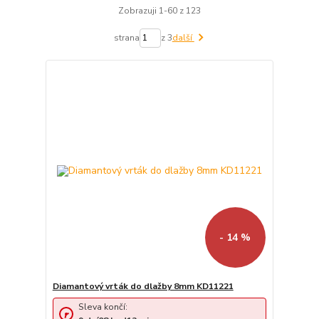
Zobrazuji 1-60 z 123
strana
z 3
další
- 14 %
Diamantový vrták do dlažby 8mm KD11221
Sleva končí: