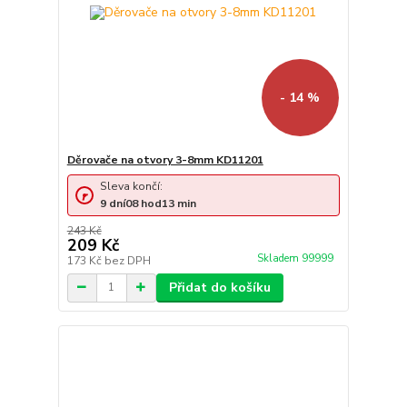
- 14 %
Děrovače na otvory 3-8mm KD11201
Sleva končí:
9
dní
08
hod
13
min
243 Kč
209 Kč
Skladem 99999
173 Kč
bez DPH
Přidat do košíku