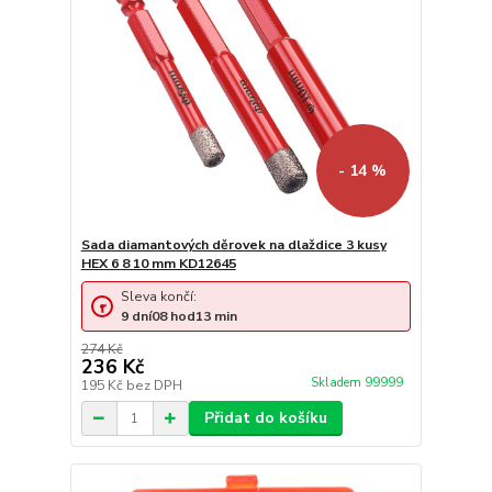
- 14 %
Sada diamantových děrovek na dlaždice 3 kusy
HEX 6 8 10 mm KD12645
Sleva končí:
9
dní
08
hod
13
min
274 Kč
236 Kč
Skladem 99999
195 Kč
bez DPH
Přidat do košíku