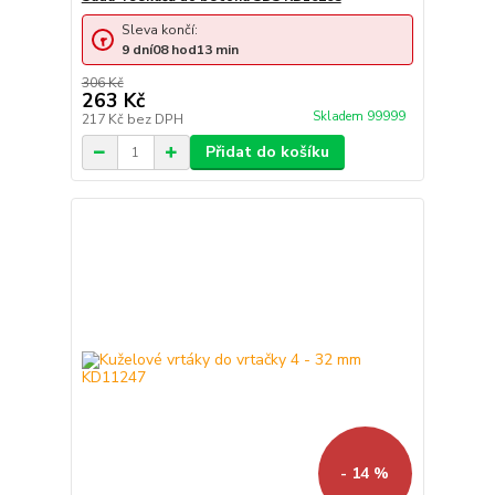
Sleva končí:
9
dní
08
hod
13
min
306 Kč
263 Kč
Skladem 99999
217 Kč
bez DPH
Přidat do košíku
- 14 %