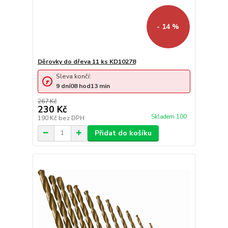
- 14 %
Děrovky do dřeva 11 ks KD10278
Sleva končí:
9
dní
08
hod
13
min
267 Kč
230 Kč
Skladem 100
190 Kč
bez DPH
Přidat do košíku