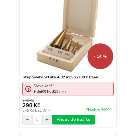
- 14 %
Stupňovité vrtáky 4-32 mm 3 ks KD10244
Sleva končí:
9
dní
08
hod
13
min
346 Kč
298 Kč
Skladem 99999
246 Kč
bez DPH
Přidat do košíku