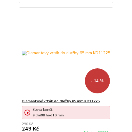
- 14 %
Diamantový vrták do dlažby 65 mm KD11225
Sleva končí:
9
dní
08
hod
13
min
290 Kč
249 Kč