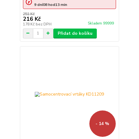
9
dní
08
hod
13
min
251 Kč
216 Kč
Skladem 99999
178 Kč
bez DPH
Přidat do košíku
- 14 %