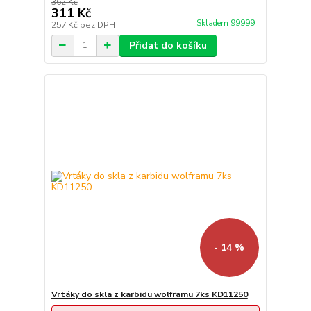
362 Kč
311 Kč
Skladem 99999
257 Kč
bez DPH
Přidat do košíku
- 14 %
Vrtáky do skla z karbidu wolframu 7ks KD11250