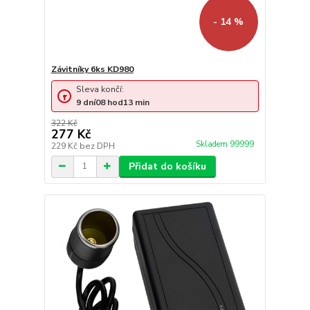
- 14 %
Závitníky 6ks KD980
Sleva končí:
9
dní
08
hod
13
min
322 Kč
277 Kč
Skladem 99999
229 Kč
bez DPH
Přidat do košíku