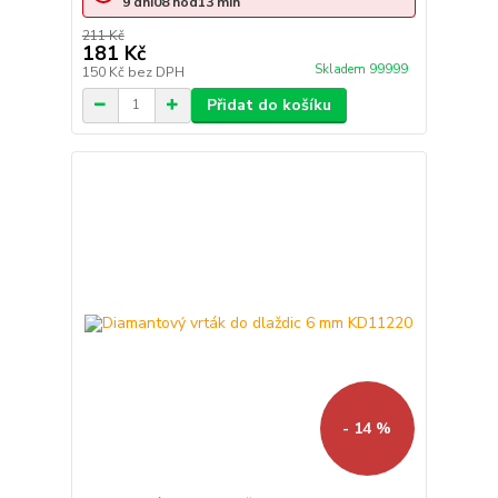
9
dní
08
hod
13
min
211 Kč
181 Kč
Skladem 99999
150 Kč
bez DPH
Přidat do košíku
- 14 %