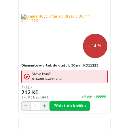
- 14 %
Diamantový vrták do dlaždic 30 mm KD11223
Sleva končí:
9
dní
08
hod
13
min
247 Kč
212 Kč
Skladem 99999
176 Kč
bez DPH
Přidat do košíku