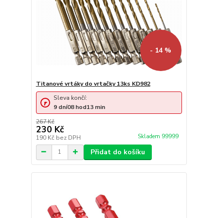
- 14 %
Titanové vrtáky do vrtačky 13ks KD982
Sleva končí:
9
dní
08
hod
13
min
267 Kč
230 Kč
Skladem 99999
190 Kč
bez DPH
Přidat do košíku