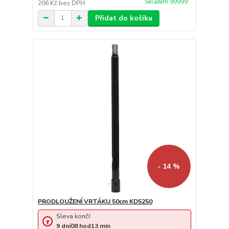
Skladem 99999
206 Kč
bez DPH
Přidat do košíku
- 14 %
PRODLOUŽENÍ VRTÁKU 50cm KD5250
Sleva končí:
9
dní
08
hod
13
min