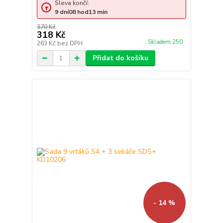
Sleva končí:
9
dní
08
hod
13
min
370 Kč
318 Kč
Skladem 250
263 Kč
bez DPH
Přidat do košíku
- 14 %