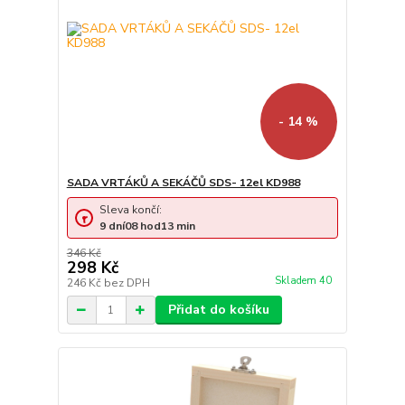
- 14 %
SADA VRTÁKŮ A SEKÁČŮ SDS- 12el KD988
Sleva končí:
9
dní
08
hod
13
min
346 Kč
298 Kč
Skladem 40
246 Kč
bez DPH
Přidat do košíku