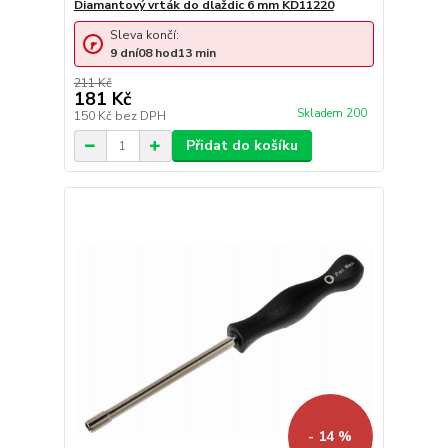
Diamantový vrták do dlaždic 6 mm KD11220
Sleva končí:
9
dní
08
hod
13
min
211 Kč
181 Kč
Skladem 200
150 Kč
bez DPH
Přidat do košíku
- 14 %