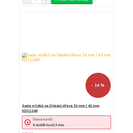
- 14 %
Sada vrtáků na štípání dřeva 32 mm / 42 mm
KD11248
Sleva končí:
9
dní
08
hod
13
min