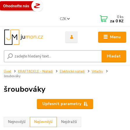
0
ks
CZK
za
0 Kč
Menu
Hledat
Úvod
KRAFT&DELE - Nářadí
Elektrické nářadí
Vrtačky
šroubováky
šroubováky
Upřesnit parametry
Nejnovější
Nejlevnější
Nejdražší