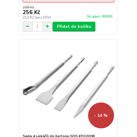
298 Kč
256 Kč
Skladem 99999
212 Kč
bez DPH
Přidat do košíku
- 14 %
Sada 4 sekáčů do betonu SDS KD10208