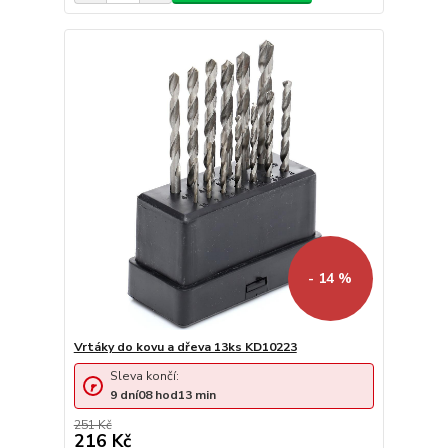
- 14 %
Vrtáky do kovu a dřeva 13ks KD10223
Sleva končí:
9
dní
08
hod
13
min
251 Kč
216 Kč