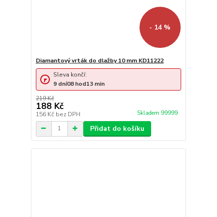
- 14 %
Diamantový vrták do dlažby 10 mm KD11222
Sleva končí:
9
dní
08
hod
13
min
219 Kč
188 Kč
Skladem 99999
156 Kč
bez DPH
Přidat do košíku