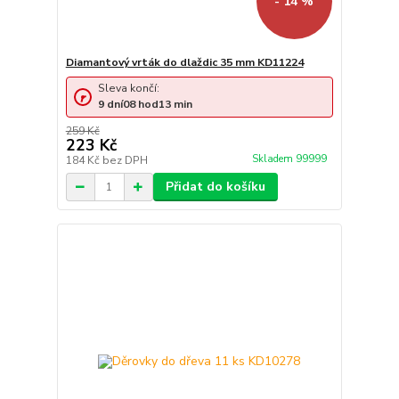
- 14 %
Diamantový vrták do dlaždic 35 mm KD11224
Sleva končí:
9
dní
08
hod
13
min
259 Kč
223 Kč
Skladem 99999
184 Kč
bez DPH
Přidat do košíku