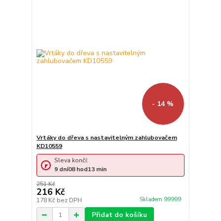
- 14 %
Vrtáky do dřeva s nastavitelným zahlubovačem
KD10559
Sleva končí:
9
dní
08
hod
13
min
251 Kč
216 Kč
Skladem 99999
178 Kč
bez DPH
Přidat do košíku