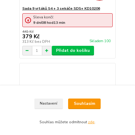
Sada 9 vrtáků S4 + 3 sekáče SDS+ KD10206
Sleva končí:
9
dní
08
hod
13
min
441 Kč
379 Kč
Skladem 100
313 Kč
bez DPH
Přidat do košíku
Souhlasím
Nastavení
Souhlas můžete odmítnout
zde
.