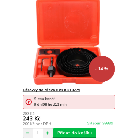
- 14 %
Děrovky do dřeva 8 ks KD10279
Sleva končí:
9
dní
08
hod
13
min
282 Kč
243 Kč
Skladem 99999
200 Kč
bez DPH
Přidat do košíku