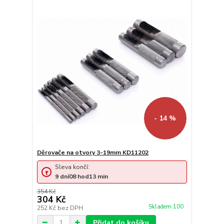
- 14 %
Děrovače na otvory 3-19mm KD11202
Sleva končí:
9
dní
08
hod
13
min
354 Kč
304 Kč
Skladem 100
252 Kč
bez DPH
Přidat do košíku