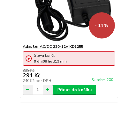
- 14 %
Adaptér AC/DC 230-12V KD1255
Sleva končí:
9
dní
08
hod
13
min
338 Kč
291 Kč
Skladem 200
240 Kč
bez DPH
Přidat do košíku