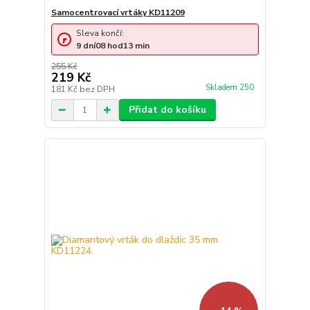
Samocentrovací vrtáky KD11209
Sleva končí:
9
dní
08
hod
13
min
255 Kč
219 Kč
Skladem 250
181 Kč
bez DPH
Přidat do košíku