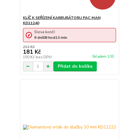
KLÍČ K SEŘÍZENÍ KARBURÁTORU PAC MAN
KD11240
Sleva končí:
9
dní
08
hod
13
min
211 Kč
181 Kč
Skladem 100
150 Kč
bez DPH
Přidat do košíku