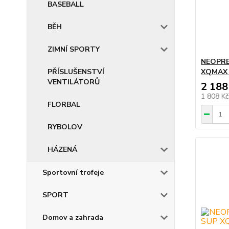
BASEBALL
BĚH
ZIMNÍ SPORTY
NEOPRE
PŘÍSLUŠENSTVÍ
XQMAX 
VENTILÁTORŮ
2 188
1 808 K
FLORBAL
RYBOLOV
HÁZENÁ
Sportovní trofeje
SPORT
Domov a zahrada