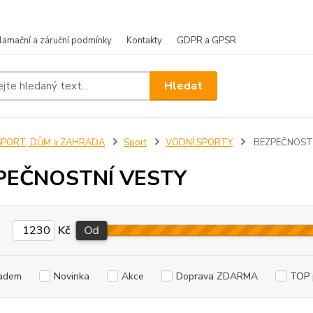
lamační a záruční podmínky
Kontakty
GDPR a GPSR
Hledat
SPORT, DŮM a ZAHRADA
Sport
VODNÍ SPORTY
BEZPEČNOSTN
PEČNOSTNÍ VESTY
Kč
Od
adem
Novinka
Akce
Doprava ZDARMA
TOP 