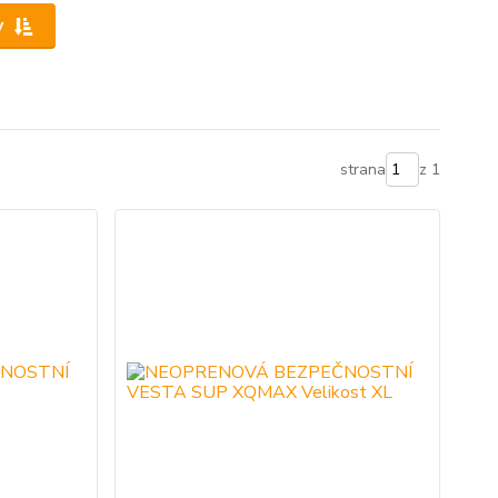
y
strana
z 1