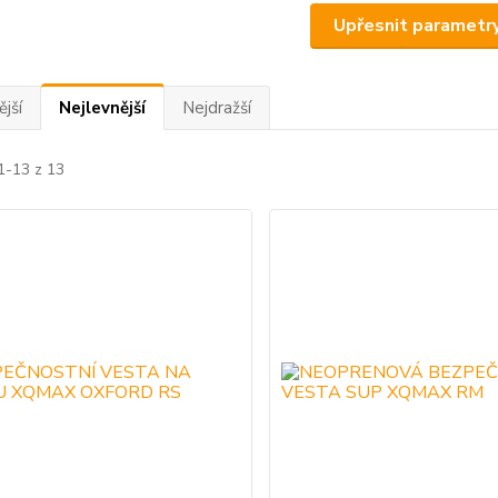
Upřesnit parametr
jší
Nejlevnější
Nejdražší
1-13 z 13