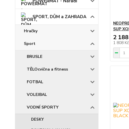
POWERMAT - Nářadí
SPORT, DŮM a ZAHRADA
NEOPRE
SUP XQ
Hračky
2 188
1 808 K
Sport
BRUSLE
TĚLOcvična a fitness
FOTBAL
VOLEJBAL
VODNÍ SPORTY
DESKY