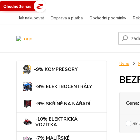
Jak nakupovat
Doprava a platba
Obchodní podmínky
Rek
Úvod
-9% KOMPRESORY
BEZ
-9% ELEKTROCENTRÁLY
Cena:
-9% SKŘÍNĚ NA NÁŘADÍ
-10% ELEKTRICKÁ
Skl
VOZÍTKA
-7% MALÍŘSKÉ