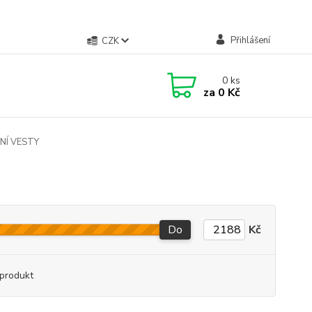
Přihlášení
CZK
0
ks
za
0 Kč
Í VESTY
Do
Kč
produkt