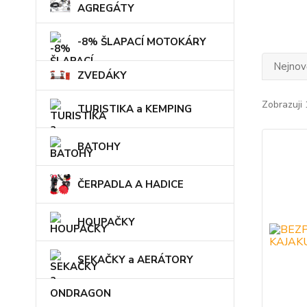
AGREGÁTY
-8% ŠLAPACÍ MOTOKÁRY
Nejnově
ZVEDÁKY
Zobrazuji 
TURISTIKA a KEMPING
BATOHY
ČERPADLA A HADICE
HOUPAČKY
SEKAČKY a AERÁTORY
ONDRAGON