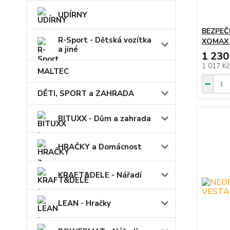
UDÍRNY
BEZPEČ
R-Sport - Dětská vozítka
XQMAX
a jiné
1 230
1 017 K
MALTEC
DĚTI, SPORT a ZAHRADA
BITUXX - Dům a zahrada
HRAČKY a Domácnost
KRAFT&DELE - Nářadí
LEAN - Hračky