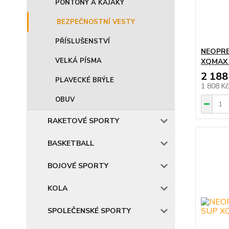
PONTONY A KAJAKY
BEZPEČNOSTNÍ VESTY
PŘÍSLUŠENSTVÍ
NEOPRE
VELKÁ PÍSMA
XQMAX 
2 188
PLAVECKÉ BRÝLE
1 808 K
OBUV
RAKETOVÉ SPORTY
BASKETBALL
BOJOVÉ SPORTY
KOLA
SPOLEČENSKÉ SPORTY