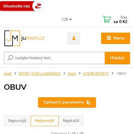
0
ks
CZK
za
0 Kč
Menu
Hledat
Úvod
SPORT, DŮM a ZAHRADA
Sport
VODNÍ SPORTY
OBUV
OBUV
Upřesnit parametry
Nejnovější
Nejlevnější
Nejdražší
Zobrazuji 1-29 z 29