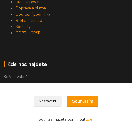
Jak nakupovat
Doprava a platba
Obchodní podmínky
Reklamační řád
Kontakty
GDPR a GPSR
Kde nás najdete
Koňakovská 11
735 62 Český Těšín
Souhlasím
Nastavení
Souhlas můžete odmítnout
zde
.