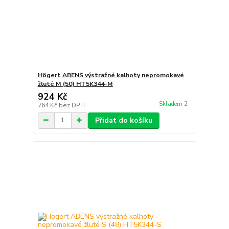
Högert ABENS výstražné kalhoty nepromokavé
žluté M (50) HT5K344-M
924 Kč
Skladem 2
764 Kč
bez DPH
Přidat do košíku