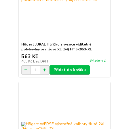
Högert JURAL II tričko z vysoce viditelné
polybavlny oranžové XL (54) HT5K953-XL
563 Kč
Skladem 2
465 Kč
bez DPH
Přidat do košíku