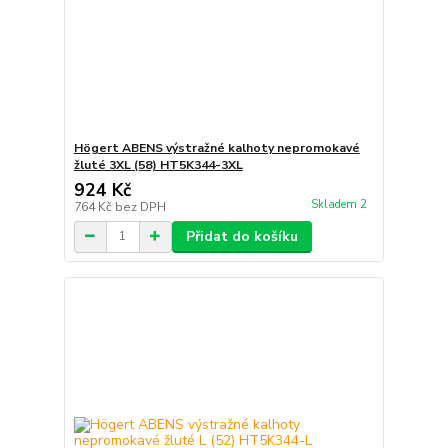
Högert ABENS výstražné kalhoty nepromokavé
žluté 3XL (58) HT5K344-3XL
924 Kč
Skladem 2
764 Kč
bez DPH
Přidat do košíku