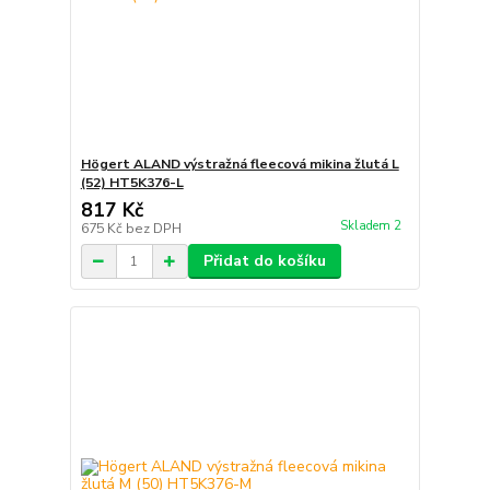
Högert ALAND výstražná fleecová mikina žlutá L
(52) HT5K376-L
817 Kč
Skladem 2
675 Kč
bez DPH
Přidat do košíku