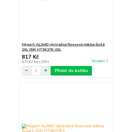
Högert ALAND výstražná fleecová mikina žlutá
2XL (56) HT5K376-2XL
817 Kč
Skladem 2
675 Kč
bez DPH
Přidat do košíku