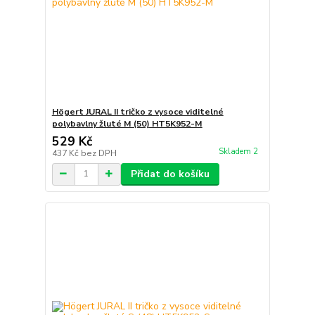
Högert JURAL II tričko z vysoce viditelné
polybavlny žluté M (50) HT5K952-M
529 Kč
Skladem 2
437 Kč
bez DPH
Přidat do košíku