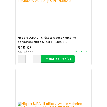
Högert JURAL II tričko z vysoce viditelné
polybavlny žluté S (48) HT5K952-S
529 Kč
Skladem 2
437 Kč
bez DPH
Přidat do košíku