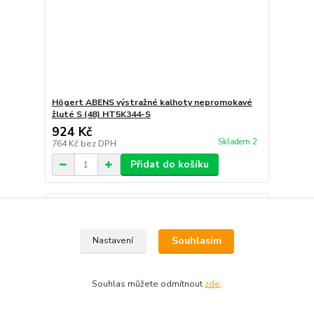
Högert ABENS výstražné kalhoty nepromokavé
žluté S (48) HT5K344-S
924 Kč
Skladem 2
764 Kč
bez DPH
Přidat do košíku
Souhlasím
Nastavení
Souhlas můžete odmítnout
zde
.