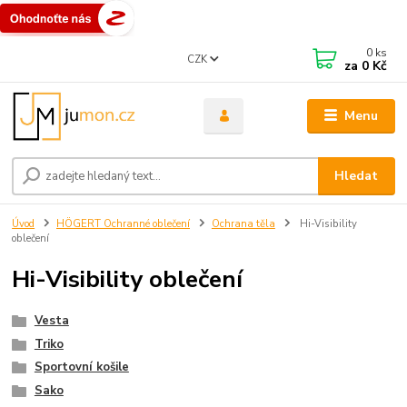
0
ks
CZK
za
0 Kč
Menu
Hledat
Úvod
HÖGERT Ochranné oblečení
Ochrana těla
Hi-Visibility
oblečení
Hi-Visibility oblečení
Vesta
Triko
Sportovní košile
Sako