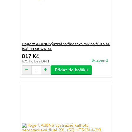
Högert ALAND výstražná fleecová mikina žlutá XL
(54) HT5K376-XL
817 Kč
Skladem 2
675 Kč
bez DPH
Přidat do košíku