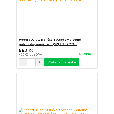
Högert JURAL II tričko z vysoce viditelné
polybavlny oranžové L (52) HT5K953-L
563 Kč
Skladem 2
465 Kč
bez DPH
Přidat do košíku