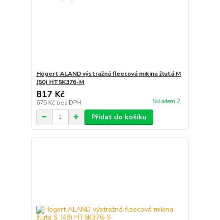
Högert ALAND výstražná fleecová mikina žlutá M
(50) HT5K376-M
817 Kč
Skladem 2
675 Kč
bez DPH
Přidat do košíku