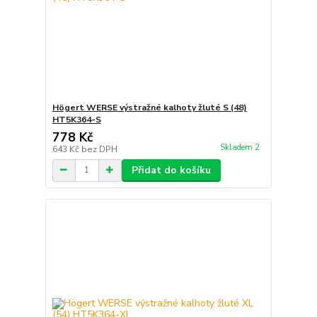
Högert WERSE výstražné kalhoty žluté S (48)
HT5K364-S
778 Kč
Skladem 2
643 Kč
bez DPH
Přidat do košíku