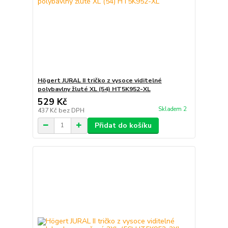
Högert JURAL II tričko z vysoce viditelné
polybavlny žluté XL (54) HT5K952-XL
529 Kč
Skladem 2
437 Kč
bez DPH
Přidat do košíku