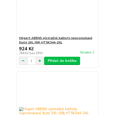
Högert ABENS výstražné kalhoty nepromokavé
žluté 2XL (56) HT5K344-2XL
924 Kč
Skladem 2
764 Kč
bez DPH
Přidat do košíku