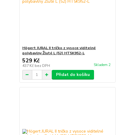
Högert JURAL II tričko z vysoce viditelné
polybavlny Žluté L (52) HT5K952-L
529 Kč
Skladem 2
437 Kč
bez DPH
Přidat do košíku