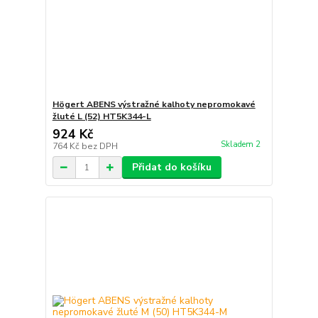
Högert ABENS výstražné kalhoty nepromokavé
žluté L (52) HT5K344-L
924 Kč
Skladem 2
764 Kč
bez DPH
Přidat do košíku