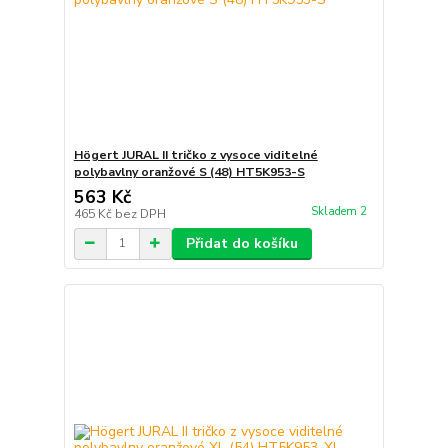
Högert JURAL II tričko z vysoce viditelné
polybavlny oranžové S (48) HT5K953-S
563 Kč
Skladem 2
465 Kč
bez DPH
Přidat do košíku