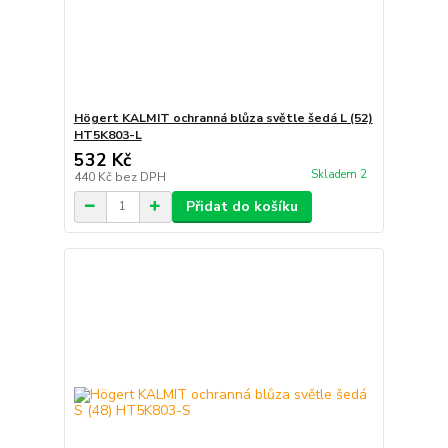
Högert KALMIT ochranná blůza světle šedá L (52)
HT5K803-L
532 Kč
Skladem 2
440 Kč
bez DPH
Přidat do košíku