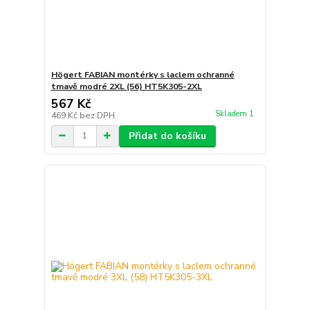
Högert FABIAN montérky s laclem ochranné
tmavě modré 2XL (56) HT5K305-2XL
567 Kč
Skladem 1
469 Kč
bez DPH
Přidat do košíku