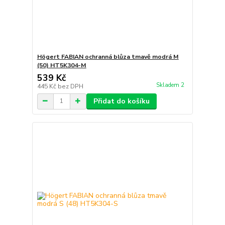
Högert FABIAN ochranná blůza tmavě modrá M
(50) HT5K304-M
539 Kč
Skladem 2
445 Kč
bez DPH
Přidat do košíku