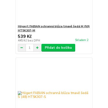
Högert FABIAN ochranná blůza tmavě šedá M (50)
HT5K307-M
539 Kč
Skladem 2
445 Kč
bez DPH
Přidat do košíku