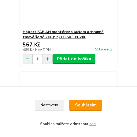
Högert FABIAN montérky s laclem ochranné
tmavě šedé 2XL (56) HT5K308-2XL
567 Kč
Skladem 2
469 Kč
bez DPH
Přidat do košíku
Souhlasím
Nastavení
Souhlas můžete odmítnout
zde
.