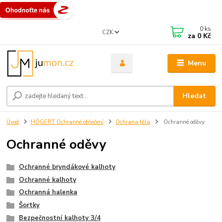
0
ks
CZK
za
0 Kč
Menu
Hledat
Úvod
HÖGERT Ochranné oblečení
Ochrana těla
Ochranné oděvy
Ochranné oděvy
Ochranné bryndákové kalhoty
Ochranné kalhoty
Ochranná halenka
Šortky
Bezpečnostní kalhoty 3/4