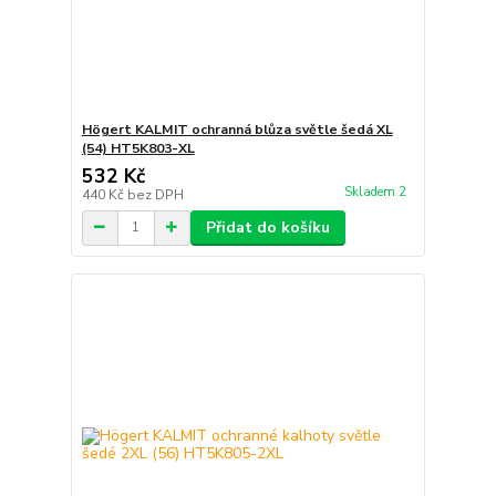
Högert KALMIT ochranná blůza světle šedá XL
(54) HT5K803-XL
532 Kč
Skladem 2
440 Kč
bez DPH
Přidat do košíku