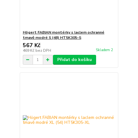
Högert FABIAN montérky s laclem ochranné
tmavě modré S (48) HT5K305-S
567 Kč
Skladem 2
469 Kč
bez DPH
Přidat do košíku