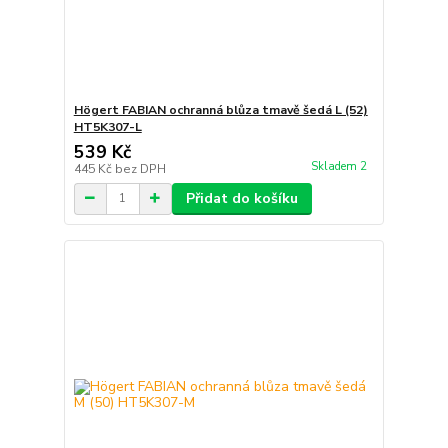
Högert FABIAN ochranná blůza tmavě šedá L (52)
HT5K307-L
539 Kč
Skladem 2
445 Kč
bez DPH
Přidat do košíku