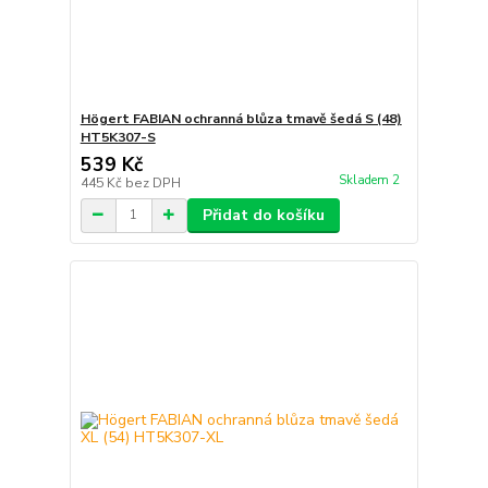
Högert FABIAN ochranná blůza tmavě šedá S (48)
HT5K307-S
539 Kč
Skladem 2
445 Kč
bez DPH
Přidat do košíku