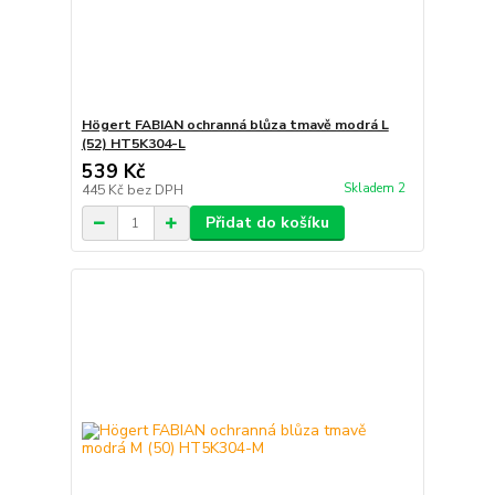
Högert FABIAN ochranná blůza tmavě modrá L
(52) HT5K304-L
539 Kč
Skladem 2
445 Kč
bez DPH
Přidat do košíku