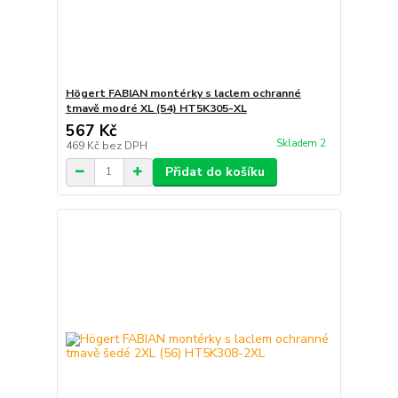
Högert FABIAN montérky s laclem ochranné
tmavě modré XL (54) HT5K305-XL
567 Kč
Skladem 2
469 Kč
bez DPH
Přidat do košíku