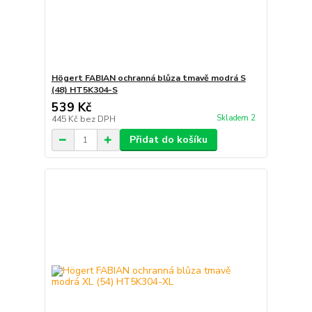
Högert FABIAN ochranná blůza tmavě modrá S
(48) HT5K304-S
539 Kč
Skladem 2
445 Kč
bez DPH
Přidat do košíku