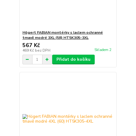
Högert FABIAN montérky s laclem ochranné
tmavě modré 3XL (58) HT5K305-3XL
567 Kč
Skladem 2
469 Kč
bez DPH
Přidat do košíku