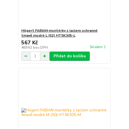
Högert FABIAN montérky s laclem ochranné
tmavě modré L (52) HT5K305-L
567 Kč
Skladem 2
469 Kč
bez DPH
Přidat do košíku