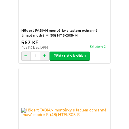
Högert FABIAN montérky s laclem ochranné
tmavě modré M (50) HT5K305-M
567 Kč
Skladem 2
469 Kč
bez DPH
Přidat do košíku