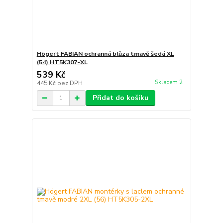
Högert FABIAN ochranná blůza tmavě šedá XL
(54) HT5K307-XL
539 Kč
Skladem 2
445 Kč
bez DPH
Přidat do košíku