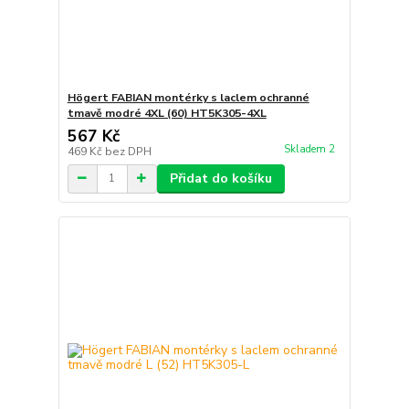
Högert FABIAN montérky s laclem ochranné
tmavě modré 4XL (60) HT5K305-4XL
567 Kč
Skladem 2
469 Kč
bez DPH
Přidat do košíku