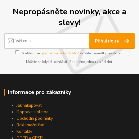
Nepropásněte novinky, akce a
slevy!
Přihlásit se
Souhlasím se
zpracováním osobních údajů
za účelem rozesílky newsletteru.
Můžete se kdykoli odhlásit. Zasíláme jednou za 14 dní.
Informace pro zákazníky
Jak nakupovat
Doprava a platba
Obchodní podmínky
Reklamační řád
Kontakty
GDPR a GPSR