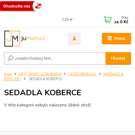
0
ks
CZK
za
0 Kč
Menu
Hledat
Úvod
DĚTI, SPORT a ZAHRADA
CESTOVNÍ RUCH
MATRACE A
ROHOŽKY
SEDADLA KOBERCE
SEDADLA KOBERCE
V této kategorii nebylo nalezeno žádné zboží.