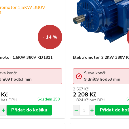
- 14 %
omotor 1,5KW 380V KD1811
Elektromotor 2,2KW 380V 
eva končí:
Sleva končí:
dní
09
hod
53
min
9
dní
09
hod
53
min
2 567 Kč
 Kč
2 208 Kč
Skladem 250
S
č
bez DPH
1 824 Kč
bez DPH
Přidat do košíku
Přidat do ko