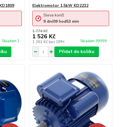
 KD1809
Elektromotor 1,5kW KD2232
Sleva končí:
9
dní
09
hod
53
min
1 774 Kč
1 526 Kč
Skladem 3
Skladem 99999
1 261 Kč
bez DPH
šíku
Přidat do košíku