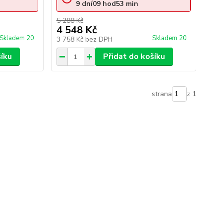
9
dní
09
hod
53
min
5 288 Kč
4 548 Kč
Skladem 20
Skladem 20
3 758 Kč
bez DPH
šíku
Přidat do košíku
strana
z 1