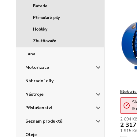
Baterie
Přímočaré pily
Hoblíky
Zhutňovače
Lana
Motorizace
Náhradní díly
Elektri
Nástroje
Sl
Příslušenství
9
2 694 Kč
Seznam produktů
2 317
1 915 K
Oleje