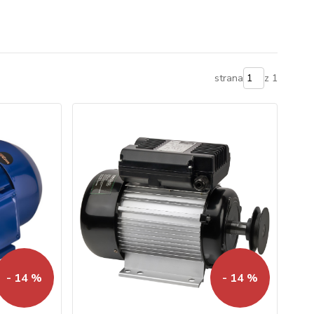
strana
z 1
- 14 %
- 14 %