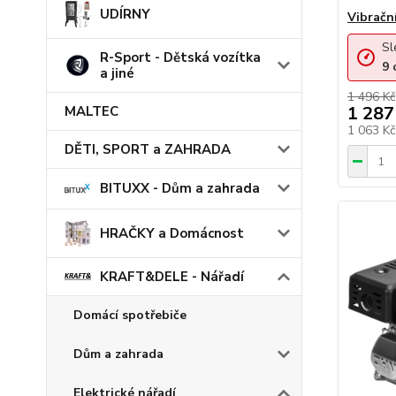
UDÍRNY
Vibračn
Sl
R-Sport - Dětská vozítka
9
a jiné
1 496 Kč
1 287
MALTEC
1 063 K
DĚTI, SPORT a ZAHRADA
BITUXX - Dům a zahrada
HRAČKY a Domácnost
KRAFT&DELE - Nářadí
Domácí spotřebiče
Dům a zahrada
Elektrické nářadí