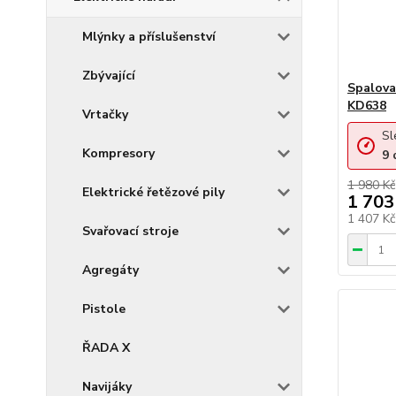
Mlýnky a příslušenství
Zbývající
Spalova
KD638
Vrtačky
Sl
Kompresory
9
1 980 Kč
Elektrické řetězové pily
1 703
1 407 K
Svařovací stroje
Agregáty
Pistole
ŘADA X
Navijáky