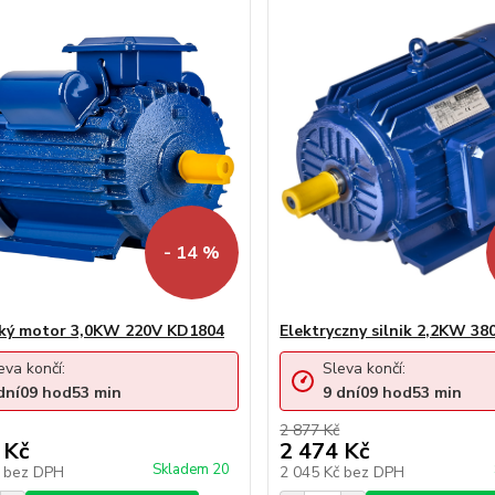
- 14 %
cký motor 3,0KW 220V KD1804
Elektryczny silnik 2,2KW 3
eva končí:
Sleva končí:
dní
09
hod
53
min
9
dní
09
hod
53
min
2 877 Kč
 Kč
2 474 Kč
Skladem 20
č
bez DPH
2 045 Kč
bez DPH