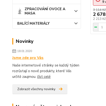
9
ZPRACOVÁNÍ OVOCE A
3 114 Kč
MASA
2 678
2 213 K
BALÍCÍ MATERIÁLY
Novinky
18.01.2020
Jsme zde pro Vás
Naše internetové stránky se každý týden
rozrůstají o nové produkty, které Vás
určitě zaujmou.
číst celé
Zobrazit všechny novinky