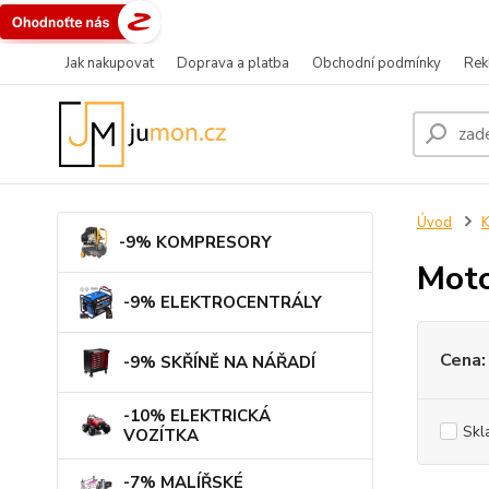
Jak nakupovat
Doprava a platba
Obchodní podmínky
Rek
Úvod
-9% KOMPRESORY
Mot
-9% ELEKTROCENTRÁLY
Cena:
-9% SKŘÍNĚ NA NÁŘADÍ
-10% ELEKTRICKÁ
Skl
VOZÍTKA
-7% MALÍŘSKÉ