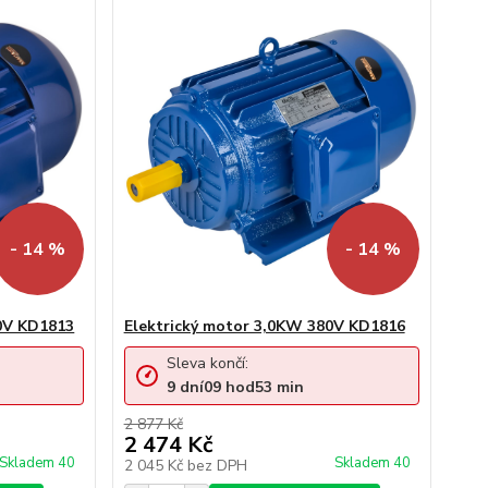
- 14 %
- 14 %
80V KD1813
Elektrický motor 3,0KW 380V KD1816
Sleva končí:
9
dní
09
hod
53
min
2 877 Kč
2 474 Kč
Skladem 40
Skladem 40
2 045 Kč
bez DPH