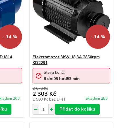
- 14 %
- 14 %
KD1814
Elektromotor 3kW 18,3A 2850rpm
KD2231
Sleva končí:
9
dní
09
hod
53
min
2 678 Kč
2 303 Kč
kladem 200
Skladem 250
1 903 Kč
bez DPH
šíku
Přidat do košíku