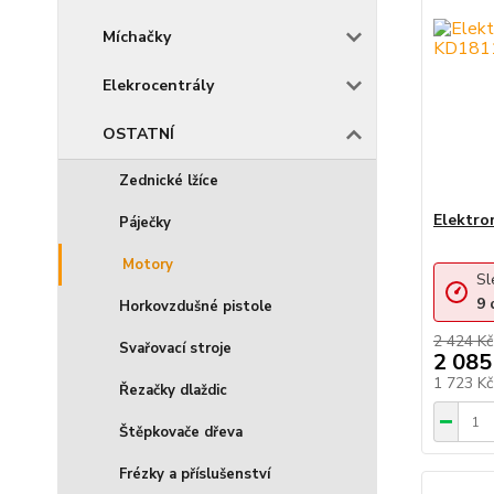
Míchačky
Elekrocentrály
OSTATNÍ
Zednické lžíce
Elektr
Páječky
Motory
Sl
9
Horkovzdušné pistole
2 424 Kč
Svařovací stroje
2 085
1 723 K
Řezačky dlaždic
Štěpkovače dřeva
Frézky a příslušenství