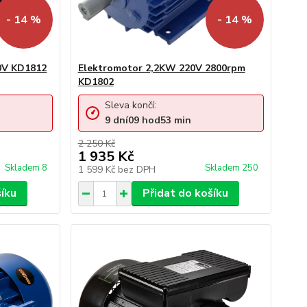
- 14 %
- 14 %
80V KD1812
Elektromotor 2,2KW 220V 2800rpm
KD1802
Sleva končí:
9
dní
09
hod
53
min
2 250 Kč
1 935 Kč
Skladem 8
Skladem 250
1 599 Kč
bez DPH
šíku
Přidat do košíku