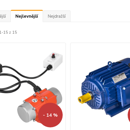
jší
Nejlevnější
Nejdražší
1-15 z 15
- 14 %