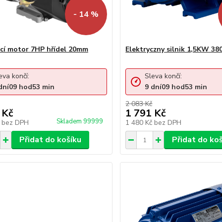
- 14 %
cí motor 7HP hřídel 20mm
Elektryczny silnik 1,5KW 3
eva končí:
Sleva končí:
dní
09
hod
53
min
9
dní
09
hod
53
min
2 083 Kč
 Kč
1 791 Kč
Skladem 99999
č
bez DPH
1 480 Kč
bez DPH
Přidat do košíku
Přidat do ko