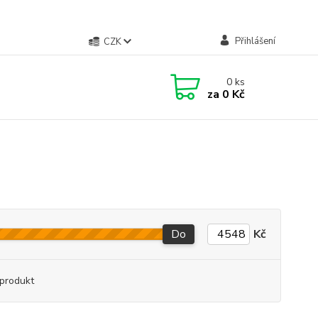
Přihlášení
CZK
0
ks
za
0 Kč
Do
Kč
produkt