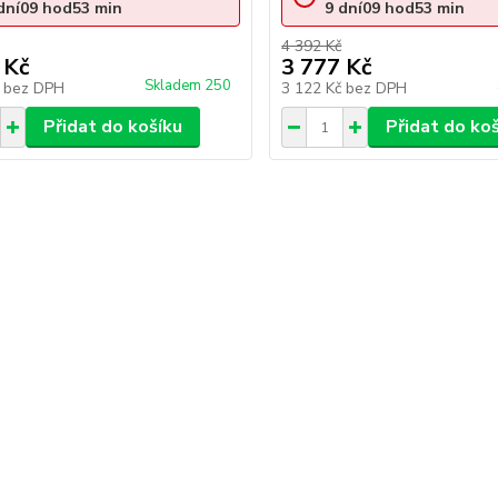
dní
09
hod
53
min
9
dní
09
hod
53
min
4 392 Kč
 Kč
3 777 Kč
Skladem 250
č
bez DPH
3 122 Kč
bez DPH
Přidat do košíku
Přidat do ko