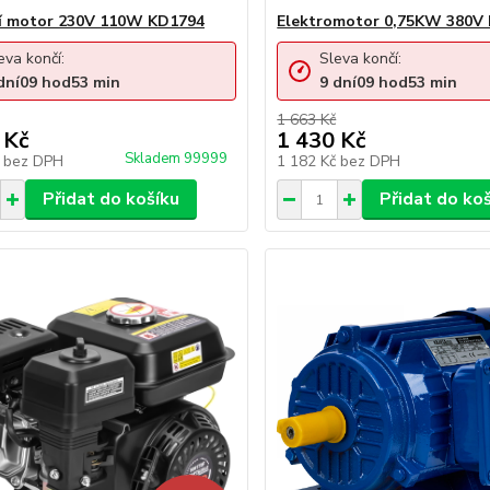
í motor 230V 110W KD1794
Elektromotor 0,75KW 380V
eva končí:
Sleva končí:
dní
09
hod
53
min
9
dní
09
hod
53
min
1 663 Kč
 Kč
1 430 Kč
Skladem 99999
č
bez DPH
1 182 Kč
bez DPH
Přidat do košíku
Přidat do ko