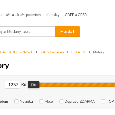
lamační a záruční podmínky
Kontakty
GDPR a GPSR
Hledat
KRAFT&DELE - Nářadí
Elektrické nářadí
OSTATNÍ
Motory
ory
Kč
Od
adem
Novinka
Akce
Doprava ZDARMA
TOP 