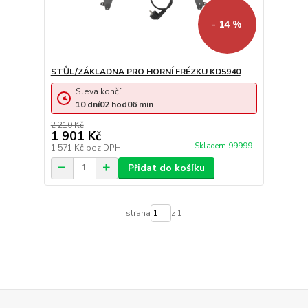
- 14 %
STŮL/ZÁKLADNA PRO HORNÍ FRÉZKU KD5940
Sleva končí:
10
dní
02
hod
06
min
2 210 Kč
1 901 Kč
Skladem 99999
1 571 Kč
bez DPH
Přidat do košíku
strana
z 1