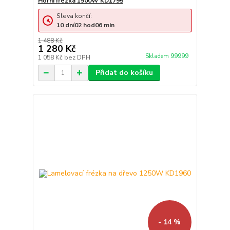
Horní frézka 1900W KD1795
Sleva končí:
10
dní
02
hod
06
min
1 488 Kč
1 280 Kč
Skladem 99999
1 058 Kč
bez DPH
Přidat do košíku
- 14 %