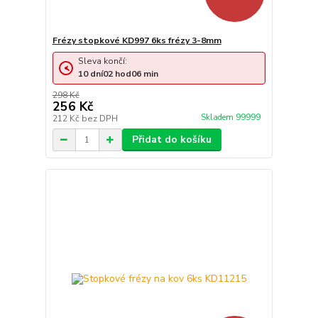
Frézy stopkové KD997 6ks frézy 3-8mm
Sleva končí:
10
dní
02
hod
06
min
298 Kč
256 Kč
Skladem 99999
212 Kč
bez DPH
Přidat do košíku