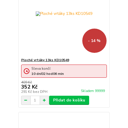
- 14 %
Ploché vrtáky 13ks KD10549
Sleva končí:
10
dní
02
hod
06
min
409 Kč
352 Kč
Skladem 99999
291 Kč
bez DPH
Přidat do košíku