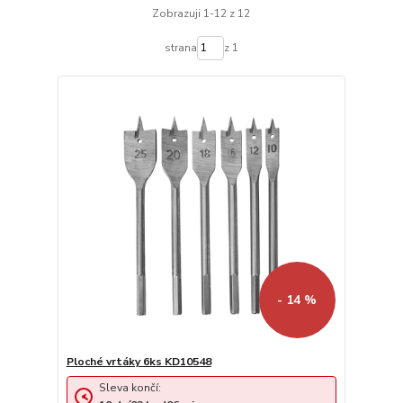
Zobrazuji 1-12 z 12
strana
z 1
- 14 %
Ploché vrtáky 6ks KD10548
Sleva končí: