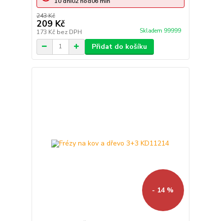
10
dní
02
hod
06
min
243 Kč
209 Kč
Skladem 99999
173 Kč
bez DPH
Přidat do košíku
- 14 %