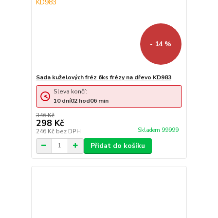
- 14 %
Sada kuželových fréz 6ks frézy na dřevo KD983
Sleva končí:
10
dní
02
hod
06
min
346 Kč
298 Kč
Skladem 99999
246 Kč
bez DPH
Přidat do košíku