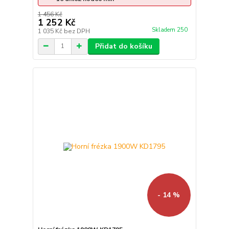
1 456 Kč
1 252 Kč
Skladem 250
1 035 Kč
bez DPH
Přidat do košíku
- 14 %