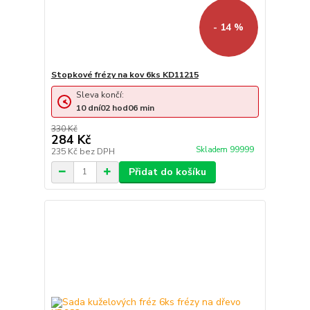
- 14 %
Stopkové frézy na kov 6ks KD11215
Sleva končí:
10
dní
02
hod
06
min
330 Kč
284 Kč
Skladem 99999
235 Kč
bez DPH
Přidat do košíku