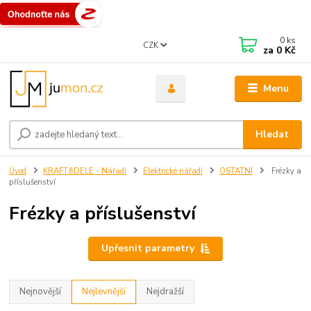
0
ks
CZK
za
0 Kč
Menu
Hledat
Úvod
KRAFT&DELE - Nářadí
Elektrické nářadí
OSTATNÍ
Frézky a
příslušenství
Frézky a příslušenství
Upřesnit parametry
Nejnovější
Nejlevnější
Nejdražší