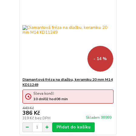
- 14 %
Diamantová fréza na dlažbu, keramiku 20 mm M14
KD11249
Sleva končí:
10
dní
02
hod
06
min
449 Kč
386 Kč
Skladem 99999
319 Kč
bez DPH
Přidat do košíku