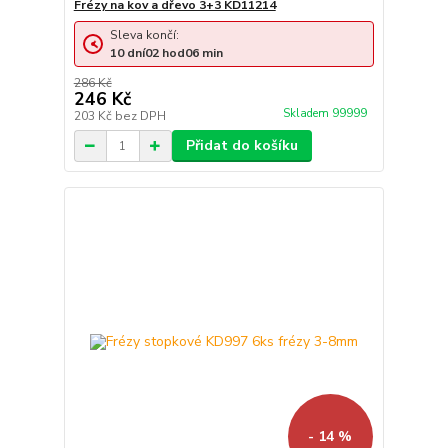
Frézy na kov a dřevo 3+3 KD11214
Sleva končí:
10
dní
02
hod
06
min
286 Kč
246 Kč
Skladem 99999
203 Kč
bez DPH
Přidat do košíku
- 14 %