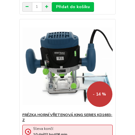
Přidat do košíku
- 14 %
FRÉZKA HORNÍ VŘETENOVÁ KING SERIES KD1683-
Z
Sleva končí:
10
dní
02
hod
06
min