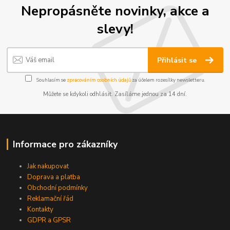
Nepropásněte novinky, akce a
slevy!
Přihlásit se
Souhlasím se
zpracováním osobních údajů
za účelem rozesílky newsletteru.
Můžete se kdykoli odhlásit. Zasíláme jednou za 14 dní.
Informace pro zákazníky
Jak nakupovat
Doprava a platba
Obchodní podmínky
Reklamační řád
Kontakty
GDPR a GPSR