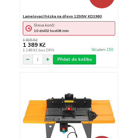
Lamelovací frézka na dřevo 1250W KD1960
Sleva končí:
10
dní
02
hod
06
min
1 615 Kč
1 389 Kč
Skladem 150
1 148 Kč
bez DPH
Přidat do košíku