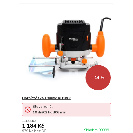
- 14 %
Horní frézka 1900W KD1683
Sleva končí:
10
dní
02
hod
06
min
1 377 Kč
1 184 Kč
Skladem 99999
979 Kč
bez DPH