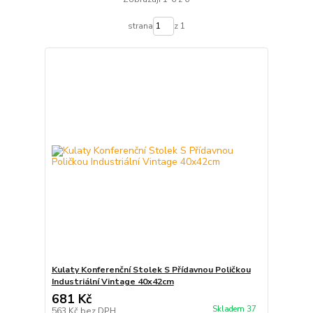
strana
z 1
Kulaty Konferenční Stolek S Přídavnou Poličkou
Industriální Vintage 40x42cm
681 Kč
Skladem 37
563 Kč
bez DPH