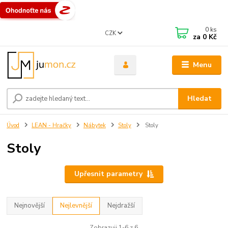
0
ks
CZK
za
0 Kč
Menu
Hledat
Úvod
LEAN - Hračky
Nábytek
Stoly
Stoly
Stoly
Upřesnit parametry
Nejnovější
Nejlevnější
Nejdražší
Zobrazuji 1-6 z 6