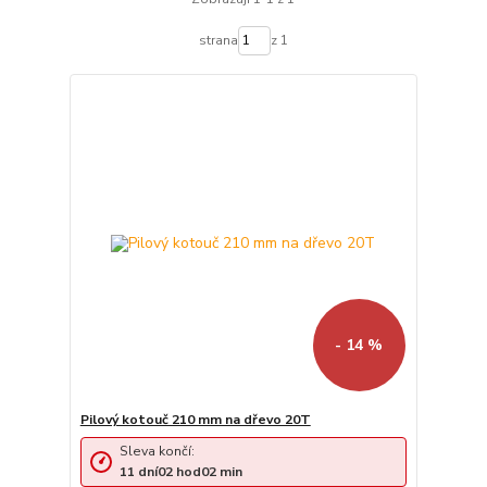
strana
z 1
- 14 %
Pilový kotouč 210 mm na dřevo 20T
Sleva končí:
11
dní
02
hod
02
min