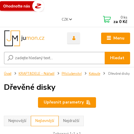
0
ks
CZK
za
0 Kč
Menu
Hledat
Úvod
KRAFT&DELE - Nářadí
Příslušenství
Kotouče
Dřevěné disky
Dřevěné disky
Upřesnit parametry
Nejnovější
Nejlevnější
Nejdražší
Zobrazuji 1-1 z 1