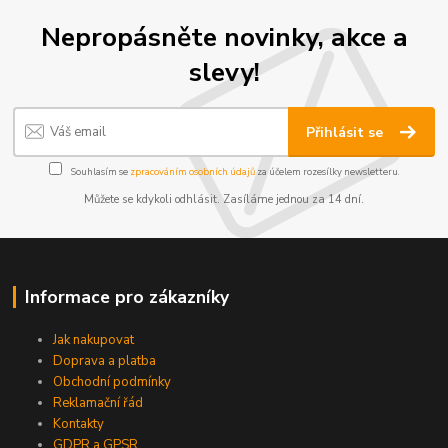
Nepropásněte novinky, akce a
slevy!
Přihlásit se
Souhlasím se
zpracováním osobních údajů
za účelem rozesílky newsletteru.
Můžete se kdykoli odhlásit. Zasíláme jednou za 14 dní.
Informace pro zákazníky
Jak nakupovat
Doprava a platba
Obchodní podmínky
Reklamační řád
Kontakty
GDPR a GPSR