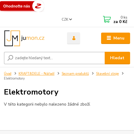
0
ks
CZK
za
0 Kč
Menu
Hledat
Úvod
KRAFT&DELE - Nářadí
Seznam produktů
Stavební stroje
Elektromotory
Elektromotory
V této kategorii nebylo nalezeno žádné zboží.