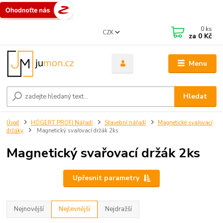
0
ks
CZK
za
0 Kč
Menu
Hledat
Úvod
HÖGERT PROFI Nářadí
Stavební nářadí
Magnetické svařovací
držáky
Magnetický svařovací držák 2ks
Magnetický svařovací držák 2ks
Upřesnit parametry
Nejnovější
Nejlevnější
Nejdražší