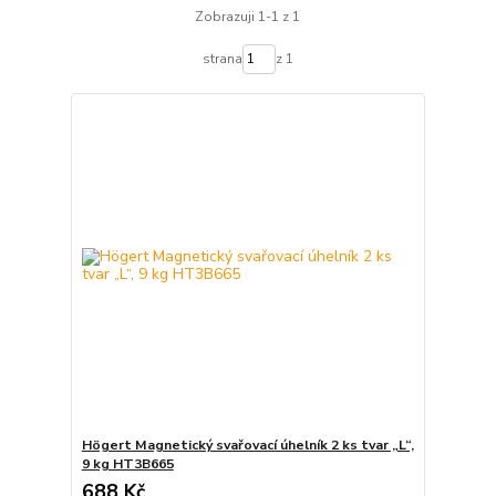
Zobrazuji 1-1 z 1
strana
z 1
Högert Magnetický svařovací úhelník 2 ks tvar „L“,
9 kg HT3B665
688 Kč