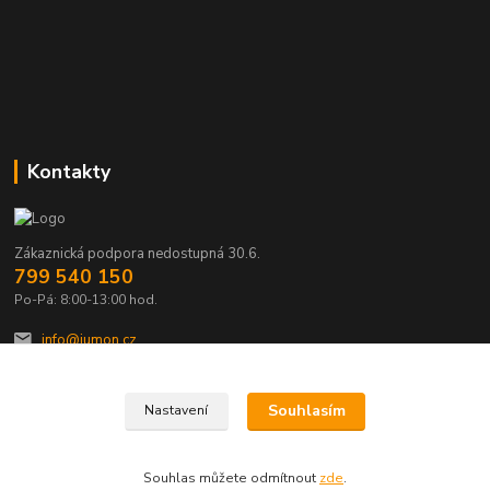
Kontakty
Zákaznická podpora nedostupná 30.6.
799 540 150
Po-Pá: 8:00-13:00 hod.
info@jumon.cz
Souhlasím
Nastavení
Souhlas můžete odmítnout
zde
.