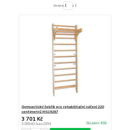
strana
z 1
Gymnastický žebřík pro rehabilitační cvičení 220
centimetrů MS19267
3 701 Kč
Skladem 496
3 059 Kč
bez DPH