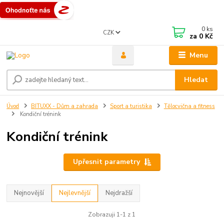
0
ks
CZK
za
0 Kč
Menu
Hledat
Úvod
BITUXX - Dům a zahrada
Sport a turistika
Tělocvična a fitness
Kondiční trénink
Kondiční trénink
Upřesnit parametry
Nejnovější
Nejlevnější
Nejdražší
Zobrazuji 1-1 z 1