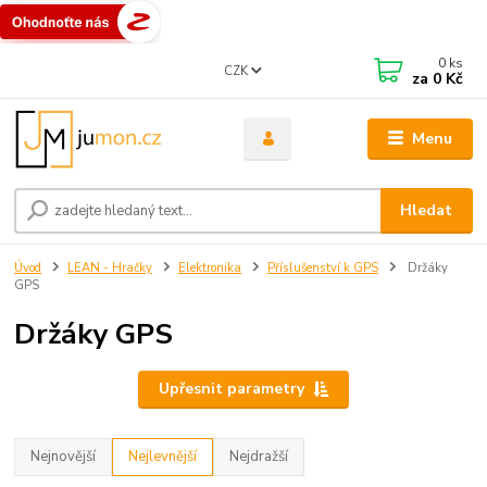
0
ks
CZK
za
0 Kč
Menu
Hledat
Úvod
LEAN - Hračky
Elektronika
Příslušenství k GPS
Držáky
GPS
Držáky GPS
Upřesnit parametry
Nejnovější
Nejlevnější
Nejdražší