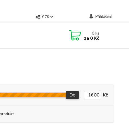
Přihlášení
CZK
0
ks
za
0 Kč
Do
Kč
produkt