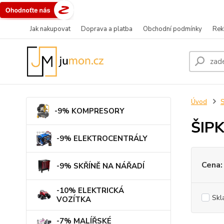
Jak nakupovat
Doprava a platba
Obchodní podmínky
Rek
Úvod
-9% KOMPRESORY
ŠIP
-9% ELEKTROCENTRÁLY
Cena:
-9% SKŘÍNĚ NA NÁŘADÍ
-10% ELEKTRICKÁ
Skl
VOZÍTKA
-7% MALÍŘSKÉ