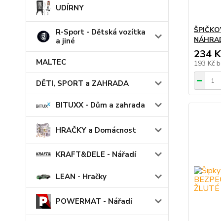
UDÍRNY
ŠPIČKO
R-Sport - Dětská vozítka
NÁHRAD
a jiné
234 K
MALTEC
193 Kč
b
DĚTI, SPORT a ZAHRADA
BITUXX - Dům a zahrada
HRAČKY a Domácnost
KRAFT&DELE - Nářadí
LEAN - Hračky
POWERMAT - Nářadí