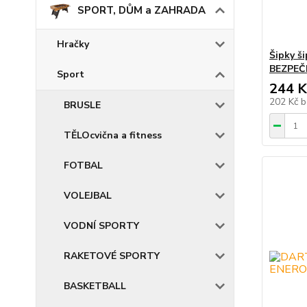
SPORT, DŮM a ZAHRADA
Hračky
Šipky š
BEZPEČ
Sport
244 K
202 Kč
b
BRUSLE
TĚLOcvična a fitness
FOTBAL
VOLEJBAL
VODNÍ SPORTY
RAKETOVÉ SPORTY
BASKETBALL