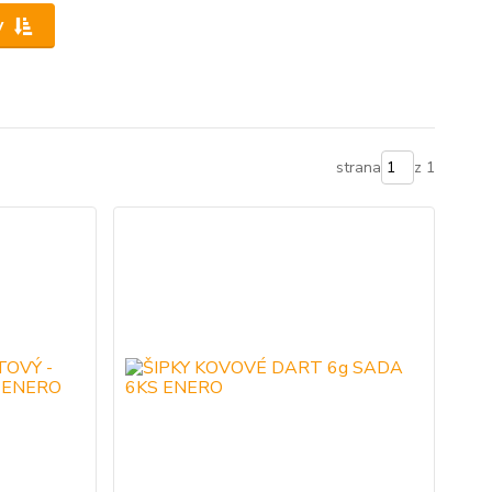
y
strana
z 1