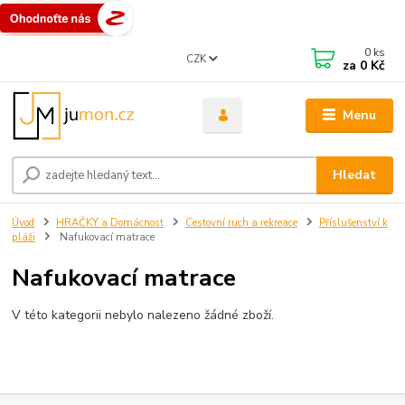
0
ks
CZK
za
0 Kč
Menu
Hledat
Úvod
HRAČKY a Domácnost
Cestovní ruch a rekreace
Příslušenství k
pláži
Nafukovací matrace
Nafukovací matrace
V této kategorii nebylo nalezeno žádné zboží.