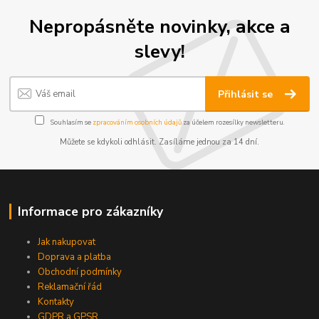
Nepropásněte novinky, akce a
slevy!
Přihlásit se
Souhlasím se
zpracováním osobních údajů
za účelem rozesílky newsletteru.
Můžete se kdykoli odhlásit. Zasíláme jednou za 14 dní.
Informace pro zákazníky
Jak nakupovat
Doprava a platba
Obchodní podmínky
Reklamační řád
Kontakty
GDPR a GPSR