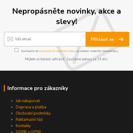
Nepropásněte novinky, akce a
slevy!
Přihlásit se
Souhlasím se
zpracováním osobních údajů
za účelem rozesílky newsletteru.
Můžete se kdykoli odhlásit. Zasíláme jednou za 14 dní.
Informace pro zákazníky
Jak nakupovat
Doprava a platba
Obchodní podmínky
Reklamační řád
Kontakty
GDPR a GPSR