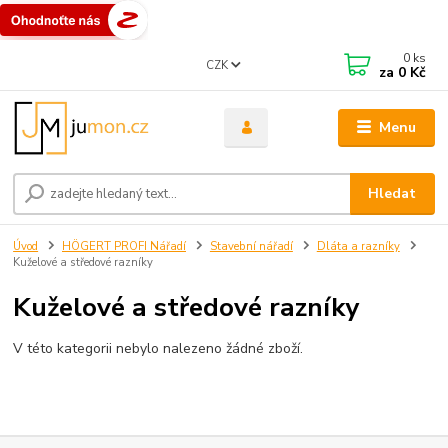
0
ks
CZK
za
0 Kč
Menu
Hledat
Úvod
HÖGERT PROFI Nářadí
Stavební nářadí
Dláta a razníky
Kuželové a středové razníky
Kuželové a středové razníky
V této kategorii nebylo nalezeno žádné zboží.